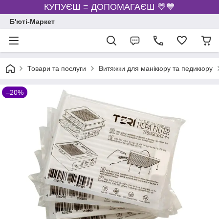
КУПУЄШ = ДОПОМАГАЄШ 💛💙
Б'юті-Маркет
Товари та послуги
Витяжки для манікюру та педикюру
–20%