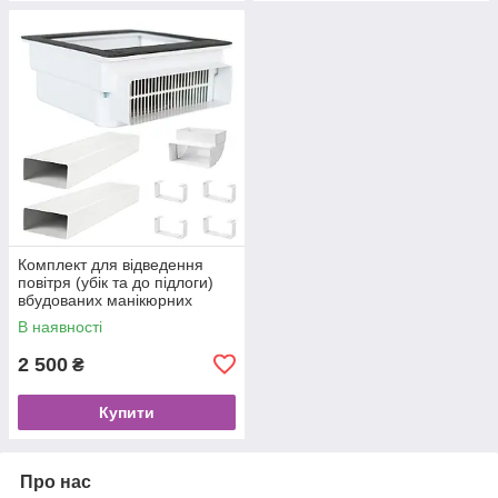
Комплект для відведення
повітря (убік та до підлоги)
вбудованих манікюрних
витяжок Teri Turbo / 800
В наявності
(0,5+0,5 метра)
2 500
₴
Купити
Про нас