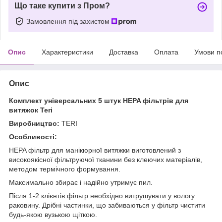
Що таке купити з Пром?
Замовлення під захистом
Опис
Характеристики
Доставка
Оплата
Умови п
Опис
Комплект універсальних 5 штук HEPA фільтрів для
витяжок Teri
Виробництво:
TERI
Особливості:
HEPA фільтр для манікюрної витяжки виготовлений з
високоякісної фільтруючої тканини без клеючих матеріалів,
методом термічного формування.
Максимально збирає і надійно утримує пил.
Після 1-2 клієнтів фільтр необхідно витрушувати у вологу
раковину. Дрібні частинки, що забиваються у фільтр чистити
будь-якою вузькою щіткою.