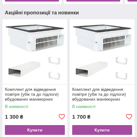
Акційні пропозиції та новинки
Комплект для відведення
Комплект для відведення
повітря (убік та до підлоги)
повітря (убік та до підлоги)
вбудованих манікюрних
вбудованих манікюрних
витяжок Teri Turbo / 800 (0,5
витяжок Teri Turbo / 800 (1
В наявності
В наявності
метра)
метр)
1 300
1 700
₴
₴
Купити
Купити