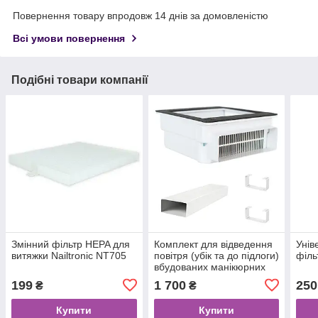
Повернення товару впродовж 14 днів за домовленістю
Всі умови повернення
Подібні товари компанії
Змінний фільтр HEPA для
Комплект для відведення
Унів
витяжки Nailtronic NT705
повітря (убік та до підлоги)
філь
вбудованих манікюрних
витяжок Teri Turbo / 800 (1
199
1 700
250
₴
₴
метр)
Купити
Купити