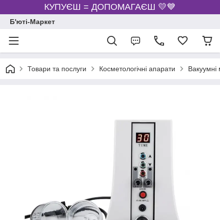
КУПУЄШ = ДОПОМАГАЄШ 💛💙
Б'юті-Маркет
Товари та послуги
Косметологічні апарати
Вакуумні 