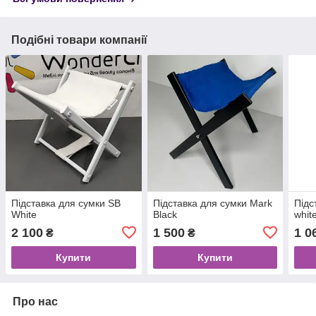
Подібні товари компанії
Підставка для сумки SB
Підставка для сумки Mark
Підс
White
Black
whit
2 100
1 500
1 0
₴
₴
Купити
Купити
Про нас