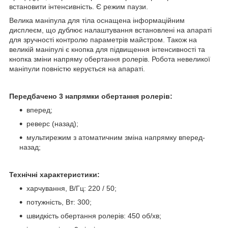
встановити інтенсивність. Є режим паузи.
Велика маніпула для тіла оснащена інформаційним
дисплеєм, що дублює налаштування встановлені на апараті
для зручності контролю параметрів майстром. Також на
великій маніпулі є кнопка для підвищення інтенсивності та
кнопка зміни напряму обертання ролерів. Робота невеликої
маніпули повністю керується на апараті.
Передбачено 3 напрямки обертання ролерів:
вперед;
реверс (назад);
мультирежим з атоматичним зміна напрямку вперед-
назад;
Технічні характеристики:
харчування, В/Гц: 220 / 50;
потужність, Вт: 300;
швидкість обертання ролерів: 450 об/хв;