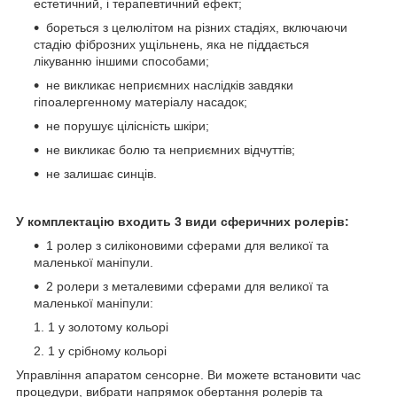
естетичний, і терапевтичний ефект;
бореться з целюлітом на різних стадіях, включаючи
стадію фіброзних ущільнень, яка не піддається
лікуванню іншими способами;
не викликає неприємних наслідків завдяки
гіпоалергенному матеріалу насадок;
не порушує цілісність шкіри;
не викликає болю та неприємних відчуттів;
не залишає синців.
У комплектацію входить 3 види сферичних ролерів:
1 ролер з силіконовими сферами для великої та
маленької маніпули.
2 ролери з металевими сферами для великої та
маленької маніпули:
1 у золотому кольорі
1 у срібному кольорі
Управління апаратом сенсорне. Ви можете встановити час
процедури, вибрати напрямок обертання ролерів та