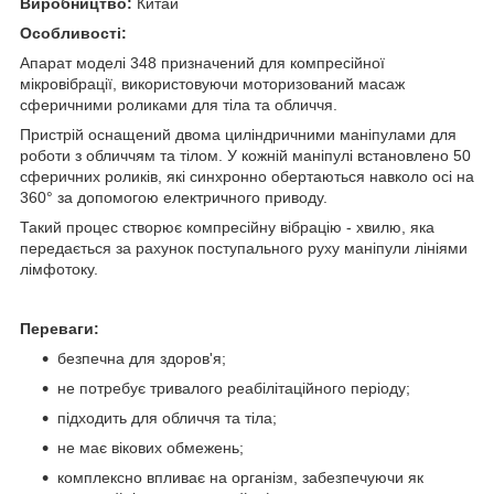
Виробництво:
Китай
Особливості:
Апарат моделі 348 призначений для компресійної
мікровібрації, використовуючи моторизований масаж
сферичними роликами для тіла та обличчя.
Пристрій оснащений двома циліндричними маніпулами для
роботи з обличчям та тілом. У кожній маніпулі встановлено 50
сферичних роликів, які синхронно обертаються навколо осі на
360° за допомогою електричного приводу.
Такий процес створює компресійну вібрацію - хвилю, яка
передається за рахунок поступального руху маніпули лініями
лімфотоку.
Переваги:
безпечна для здоров'я;
не потребує тривалого реабілітаційного періоду;
підходить для обличчя та тіла;
не має вікових обмежень;
комплексно впливає на організм, забезпечуючи як