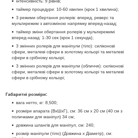
інтенсивність: 9 рівнів;
таймер процедури: 10-60 хвилин (крок 1 хвилина);
3 режими обертання ролерів: вперед, реверс та
мультирежим з автозміною напрямку вперед-назад;
таймер зміни обертання ролерів у мультирежимі
вперед-назад: 1-30 сек (крок 1 секунда);
3 змінних ролерів для маніпули (тіло): силіконові
сфери, металеві сфери в золотому кольорі та металеві
сфери в срібному кольорі;
3 змінних ролерів для маніпули (обличчя): силіконові
сфери, металеві сфери в золотому кольорі та металеві
сфери в срібному кольорі;
Габаритні розміри:
вага нетто, кг: 8,500;
розміри апарата (ВхШхГ), см: 36 см х 20 см (40 см з
поличками для маніпул) 34 см;
довжина шлангів для маніпул, см: 240;
розмір маніпули (тіло) (Довжина х Діаметр), см: