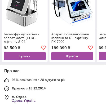
Багатофункціональний
Апарат косметологічний
Бага
апарат кавітації і RF-
кавітації та RF ліфтингу
комб
ліфтингу S-04
PX-7000
92 500
189 399
69 
₴
₴
Купити
Купити
Про нас
96% позитивних з 28 відгуків за рік
Працює з 18.12.2014
м. Одеса
Одеса, Україна