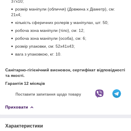
37х10;
розмір маніпули (обличчя) (Довжина х Діаметр), см:
21х4;
кількість сферичних ролерів у маніпулах, шт: 50;
робоча зона маніпули (тіло), см: 12;
робоча зона маніпули (особа), см: 6;
розмір упаковки, см: 52х41х43;
вага з упаковкою, кг: 10.
Санітарно-гігієнічний висновок, сертифікат відповідності
та якості.
Гарантія 12 місяців
Поставити запитання щодо товару
Приховати
Характеристики