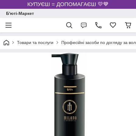
КУПУЄШ = ДОПОМАГАЄШ 💛💙
Б'юті-Маркет
Товари та послуги
Професійні засоби по догляду за во