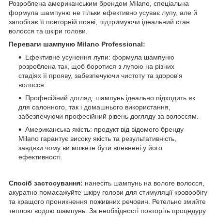
Розроблена американським брендом Milano, спеціальна
формула шампуню не тільки ефективно усуває лупу, але й
запобігає її повторній появі, підтримуючи ідеальний стан
волосся та шкіри голови.
Переваги шампуню Milano Professional:
Ефективне усунення лупи: формула шампуню
розроблена так, щоб боротися з лупою на різних
стадіях її прояву, забезпечуючи чистоту та здоров'я
волосся.
Професійний догляд: шампунь ідеально підходить як
для салонного, так і домашнього використання,
забезпечуючи професійний рівень догляду за волоссям.
Американська якість: продукт від відомого бренду
Milano гарантує високу якість та результативність,
завдяки чому ви можете бути впевнені у його
ефективності.
Спосіб застосування:
нанесіть шампунь на вологе волосся,
акуратно помасажуйте шкіру голови для стимуляції кровообігу
та кращого проникнення поживних речовин. Ретельно змийте
теплою водою шампунь. За необхідності повторіть процедуру