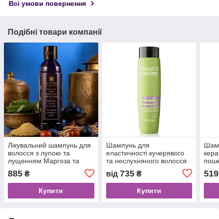
Всі умови повернення
Подібні товари компанії
Лікувальний шампунь для
Шампунь для
Шамп
волосся з лупою та
еластичності кучерявого
кера
лущенням Маргоза та
та неслухняного волосся
пошк
м'ята 250 мл, SPA Ceylon
Absolute Curl Shampoo
885
735
519
₴
від
₴
8/S1 Seward Mediter
Купити
Купити