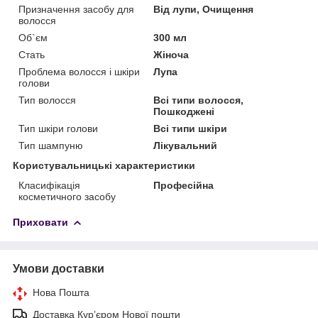
Призначення засобу для
Від лупи, Очищення
волосся
Об`єм
300 мл
Стать
Жіноча
Проблема волосся і шкіри
Лупа
голови
Тип волосся
Всі типи волосся,
Пошкоджені
Тип шкіри голови
Всі типи шкіри
Тип шампуню
Лікувальний
Користувальницькі характеристики
Класифікація
Професійна
косметичного засобу
Приховати
Умови доставки
Нова Пошта
Доставка Курʼєром Нової пошти