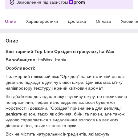
Замовлення під захистом
Опис
Характеристики
Доставка
Оплата
Умови п
Опис
Віск гарячий Top Line Орхідея в гранулах, ItalWax
Виробництво:
ItalWax, Італія
Особливості:
Полімерний плівковий віск "Орхідея" на синтетичній основі
ідеально підходить для чутливої шкіри. Цей віск має м'яку
напівпрозору текстуру і ніжний квітковий аромат.
Він дбайливо доглядає тонку і чутливу шкіру, не викликаючи
почервоніння, і ефективно видаляє волосся будь-якої
жорсткості і довжини. "Орхідея" призначена для депіляції
делікатних зон, таких як обличчя, бікіні та пахви, але також
чудово справляється з видаленням волосся на великих
ділянках тіла, таких як ноги та руки.
Віск не містить натуральних інгредієнтів, які можуть