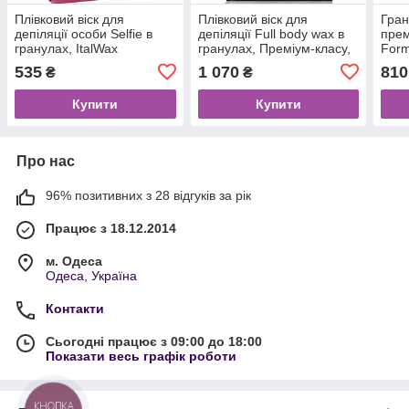
Плівковий віск для
Плівковий віск для
Гран
депіляції особи Selfie в
депіляції Full body wax в
прем
гранулах, ItalWax
гранулах, Преміум-класу,
Form
ItalWax
535
1 070
810
₴
₴
Купити
Купити
Про нас
96% позитивних з 28 відгуків за рік
Працює з 18.12.2014
м. Одеса
Одеса, Україна
Контакти
Сьогодні працює з 09:00 до 18:00
Показати весь графік роботи
КНОПКА