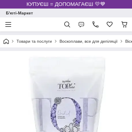
КУПУЄШ = ДОПОМАГАЄШ 💛💙
Б'юті-Маркет
Товари та послуги
Воскоплави, все для депіляції
Віс