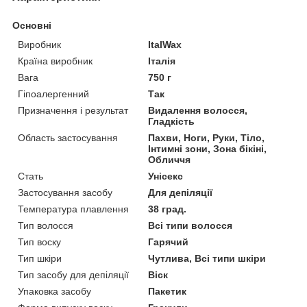
Основні
Виробник
ItalWax
Країна виробник
Італія
Вага
750 г
Гіпоалергенний
Так
Призначення і результат
Видалення волосся,
Гладкість
Область застосування
Пахви, Ноги, Руки, Тіло,
Інтимні зони, Зона бікіні,
Обличчя
Стать
Унісекс
Застосування засобу
Для депіляції
Температура плавлення
38 град.
Тип волосся
Всі типи волосся
Тип воску
Гарячий
Тип шкіри
Чутлива, Всі типи шкіри
Тип засобу для депіляції
Віск
Упаковка засобу
Пакетик