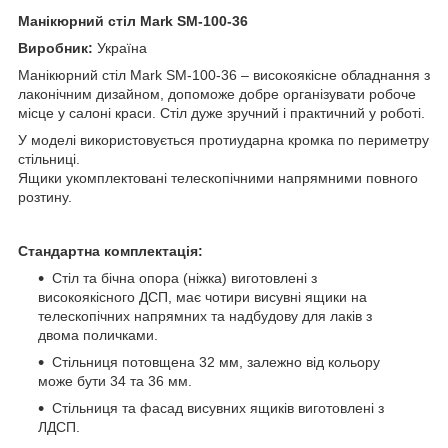
Манікюрний стіл Mark SM-100-36
Виробник:
Україна
Манікюрний стіл Mark SM-100-36 – високоякісне обладнання з
лаконічним дизайном, допоможе добре організувати робоче
місце у салоні краси. Стіл дуже зручний і практичний у роботі.
У моделі використовується протиударна кромка по периметру
стільниці.
Ящики укомплектовані телескопічними напрямними повного
розтину.
Стандартна комплектація:
Стіл та бічна опора (ніжка) виготовлені з
високоякісного ДСП, має чотири висувні ящики на
телескопічних напрямних та надбудову для лаків з
двома поличками.
Стільниця потовщена 32 мм, залежно від кольору
може бути 34 та 36 мм.
Стільниця та фасад висувних ящиків виготовлені з
ЛДСП.