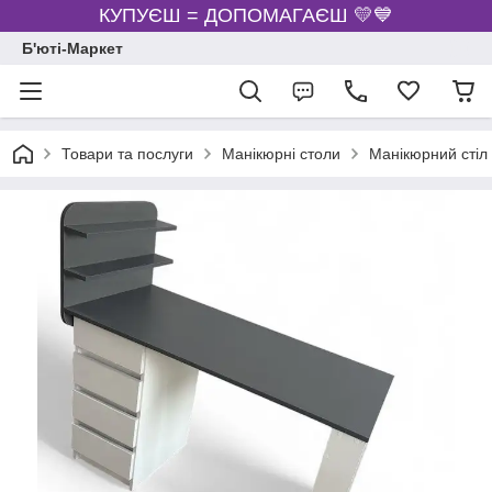
КУПУЄШ = ДОПОМАГАЄШ 💛💙
Б'юті-Маркет
Товари та послуги
Манікюрні столи
Манікюрний стіл