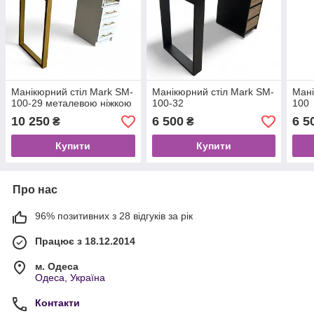
Манікюрний стіл Mark SM-
Манікюрний стіл Mark SM-
Мані
100-29 металевою ніжкою
100-32
100
10 250
6 500
6 5
₴
₴
Купити
Купити
Про нас
96% позитивних з 28 відгуків за рік
Працює з 18.12.2014
м. Одеса
Одеса, Україна
Контакти