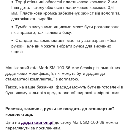
Торці стільниці обклеєні пластиковою кромкою 2 мм.
Інші деталі столу обклеєні пластиковою кромкою 0,6
мм. Пластикова кромка забезпечує захист від вологи та
довговічність виробів.
Тумба з висувними ящиками може бути розташована
як з правого, так і з лівого боку.
Стандартна комплектація має на увазі варіант «без
ручок», але ви можете вибрати ручки для висувних
ящиків.
Манікюрний стіл Mark SM-100-36 має безліч різноманітних
додаткових модифікацій, які можуть бути додані до
стандартної комплектації з доплатою.
Також, на ваше бажання, фасади можуть бути виготовлені в
будь-якому кольорі з представленої широкої колірної гами.
Розетки, замочок, ручки не входять до стандартної
комплектації.
Ціни на
додаткові опції
до столу Mark SM-100-36 можна
переглянути за посиланням.