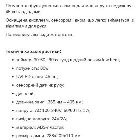
Потужна та функціональна лампа для манікюру та педикюру з
45 світлодіодами.
Оснащена дисплеєм, сенсором і дном, що легко знімається, з
відмітками для руки.
Полімеризує всі види матеріалів.
Технічні характеристики:
таймер: 30-60 і 90 секунд щадний режим low heat;
потужність: 80w;
UVLED діоди: 45 шт;
сенсорний датчик руху;
дисплей;
довжина хвилі: 365 нм – 405 нм;
напруга: AC 100-240V, 50/60 Hz 1 A;
вихідна напруга: 24V/2A;
матеріал: ABS-пластик;
розмір лампи: 238х209х110 мм.