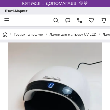
КУПУЄШ = ДОПОМАГАЄШ 💛💙
Б'юті-Маркет
Товари та послуги
Лампи для манікюру UV LED
Ламп