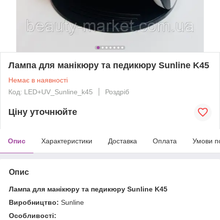
Лампа для манікюру та педикюру Sunline K45
Немає в наявності
Код: LED+UV_Sunline_k45
Роздріб
Ціну уточнюйте
Опис
Характеристики
Доставка
Оплата
Умови п
Опис
Лампа для манікюру та педикюру Sunline K45
Виробництво:
Sunline
Особливості: