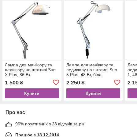
Лампа для манікюру та
Лампа для манікюру та
Ламп
педикюру на штативі Sun
педикюру на штативі Sun
педи
X Plus, 86 Вт
5 Plus, 48 Вт, біла
1, 4
(оригінал)
1 500
2 250
2 1
₴
₴
Купити
Купити
Про нас
96% позитивних з 28 відгуків за рік
Працює з 18.12.2014