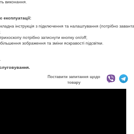
ть виконання.
ас експлуатації:
окладна інструкція з підключення та налаштування (потрібно завант
;
рихоскопу потрібно затиснути кнопку on/off;
 збільшення зображення та зміни яскравості підсвітки.
.
бслуговування.
Поставити запитання щодо
товару