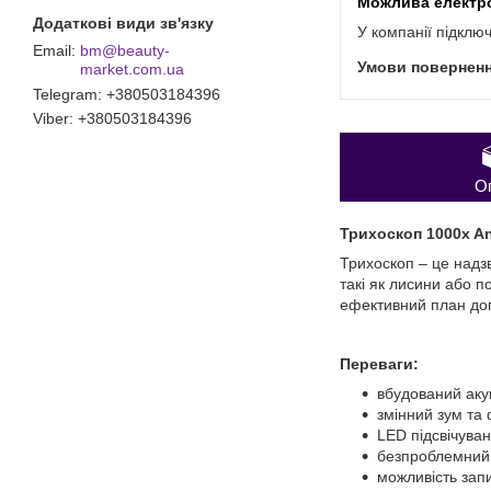
У компанії підклю
bm@beauty-
market.com.ua
Telegram
+380503184396
Viber
+380503184396
О
Трихоскоп 1000x An
Трихоскоп – це надз
такі як лисини або 
ефективний план догл
Переваги:
вбудований аку
змінний зум та 
LED підсвічуван
безпроблемний з
можливість запи