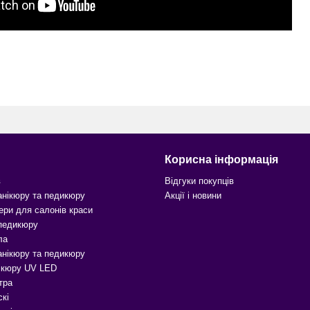
Корисна інформація
в
Відгуки покупців
анікюру та педикюру
Акції і новини
ери для салонів краси
 педикюру
ла
анікюру та педикюру
ікюру UV LED
тра
скі