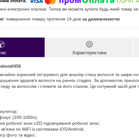
чені електронні платежі. Тепер ви можете купити будь-який товар н
повернення товару протягом 14 днів
за домовленістю
пис
Характеристики
droid/iOS
вичайно корисний інструмент для аналізу стану волосся та шкіри го
порушення здоров'я волосся на ранніх стадіях. За допомогою трихо
яду за волоссям і стежити за його станом. Це потужний засіб для п
мулятор;
фокус (100-1000x);
ня робочої зони LED підсвічування робочої зони;
в'язок по WiFi із системами iOS/Android;
су фото та відео;