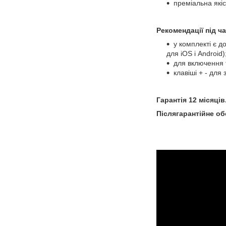
преміальна якіс
Рекомендації під ч
у комплекті є д
для iOS і Android)
для включення т
клавіші + - для
Гарантія 12 місяців
Післягарантійне о