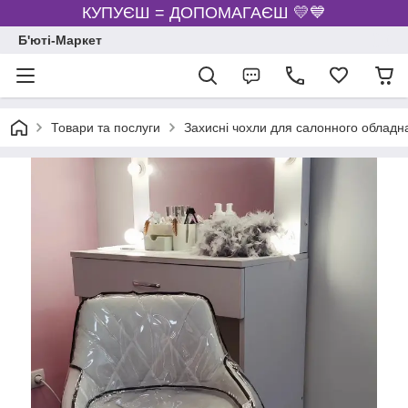
КУПУЄШ = ДОПОМАГАЄШ 💛💙
Б'юті-Маркет
Товари та послуги
Захисні чохли для салонного обладн