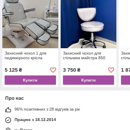
Захисний чохол 1 для
Захисний чохол для
Захи
педикюрного крісла
стільчика майстра 850
стіл
5 125
3 750
1 8
₴
₴
Купити
Купити
Про нас
96% позитивних з 28 відгуків за рік
Працює з 18.12.2014