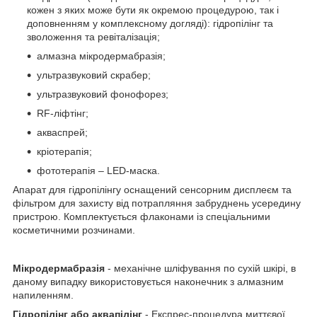
кожен з яких може бути як окремою процедурою, так і
доповненням у комплексному догляді): гідропілінг та
зволоження та ревіталізація;
алмазна мікродермабразія;
ультразвуковий скрабер;
ультразвуковий фонофорез;
RF-ліфтінг;
акваспрей;
кріотерапія;
фототерапія – LED-маска.
Апарат для гідропілінгу оснащений сенсорним дисплеєм та
фільтром для захисту від потрапляння забруднень усередину
пристрою. Комплектується флаконами із спеціальними
косметичними розчинами.
Мікродермабразія
- механічне шліфування по сухій шкірі, в
даному випадку використовується наконечник з алмазним
напиленням.
Гідропілінг або аквапілінг
- Експрес-процедура миттєвої