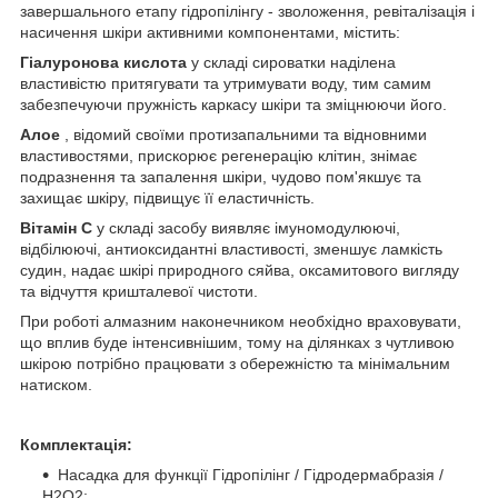
завершального етапу гідропілінгу - зволоження, ревіталізація і
насичення шкіри активними компонентами, містить:
Гіалуронова кислота
у складі сироватки наділена
властивістю притягувати та утримувати воду, тим самим
забезпечуючи пружність каркасу шкіри та зміцнюючи його.
Алое
, відомий своїми протизапальними та відновними
властивостями, прискорює регенерацію клітин, знімає
подразнення та запалення шкіри, чудово пом'якшує та
захищає шкіру, підвищує її еластичність.
Вітамін С
у складі засобу виявляє імуномодулюючі,
відбілюючі, антиоксидантні властивості, зменшує ламкість
судин, надає шкірі природного сяйва, оксамитового вигляду
та відчуття кришталевої чистоти.
При роботі алмазним наконечником необхідно враховувати,
що вплив буде інтенсивнішим, тому на ділянках з чутливою
шкірою потрібно працювати з обережністю та мінімальним
натиском.
Комплектація:
Насадка для функції Гідропілінг / Гідродермабразія /
Н2О2;