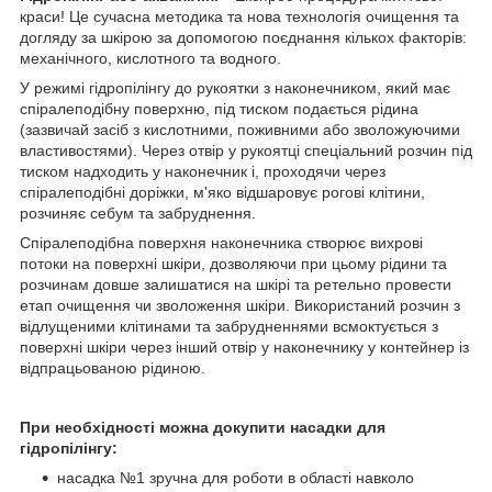
краси! Це сучасна методика та нова технологія очищення та
догляду за шкірою за допомогою поєднання кількох факторів:
механічного, кислотного та водного.
У режимі гідропілінгу до рукоятки з наконечником, який має
спіралеподібну поверхню, під тиском подається рідина
(зазвичай засіб з кислотними, поживними або зволожуючими
властивостями). Через отвір у рукоятці спеціальний розчин під
тиском надходить у наконечник і, проходячи через
спіралеподібні доріжки, м'яко відшаровує рогові клітини,
розчиняє себум та забруднення.
Спіралеподібна поверхня наконечника створює вихрові
потоки на поверхні шкіри, дозволяючи при цьому рідини та
розчинам довше залишатися на шкірі та ретельно провести
етап очищення чи зволоження шкіри. Використаний розчин з
відлущеними клітинами та забрудненнями всмоктується з
поверхні шкіри через інший отвір у наконечнику у контейнер із
відпрацьованою рідиною.
При необхідності можна докупити насадки для
гідропілінгу:
насадка №1 зручна для роботи в області навколо