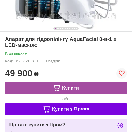
Апарат для гідропілінгу AquaFacial 8-в-1 з
LED-маскою
В наявності
Код: BS_254_8_1
Роздріб
49 900
₴
Купити
або
Купити з
Що таке купити з Пром?