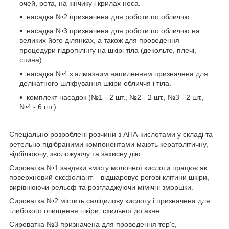
очей, рота, на кінчику і крилах носа.
насадка №2 призначена для роботи по обличчю
насадка №3 призначена для роботи по обличчю на
великих його ділянках, а також для проведення
процедури гідропілінгу на шкірі тіла (декольте, плечі,
спина)
насадка №4 з алмазним напиленням призначена для
делікатного шліфування шкіри обличчя і тіла.
комплект насадок (№1 - 2 шт., №2 - 2 шт., №3 - 2 шт.,
№4 - 6 шт.)
Спеціально розроблені розчини з АНА-кислотами у складі та
ретельно підібраними компонентами мають кератолітичну,
відбілюючу, зволожуючу та захисну дію.
Сироватка №1 завдяки вмісту молочної кислоти працює як
поверхневий ексфоліант – відшаровує рогові клітини шкіри,
вирівнюючи рельєф та розгладжуючи мімічні зморшки.
Сироватка №2 містить саліцилову кислоту і призначена для
глибокого очищення шкіри, схильної до акне.
Сироватка №3 призначена для проведення тер'є,