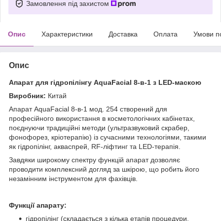
Замовлення під захистом
Опис
Характеристики
Доставка
Оплата
Умови п
Опис
Апарат для гідропілінгу AquaFacial 8-в-1 з LED-маскою
Виробник:
Китай
Апарат AquaFacial 8-в-1 мод. 254 створений для
професійного використання в косметологічних кабінетах,
поєднуючи традиційні методи (ультразвуковий скрабер,
фонофорез, кріотерапію) із сучасними технологіями, такими
як гідропілінг, акваспрей, RF-ліфтинг та LED-терапія.
Завдяки широкому спектру функцій апарат дозволяє
проводити комплексний догляд за шкірою, що робить його
незамінним інструментом для фахівців.
Функції апарату:
гідропілінг (складається з кілька етапів процедури,