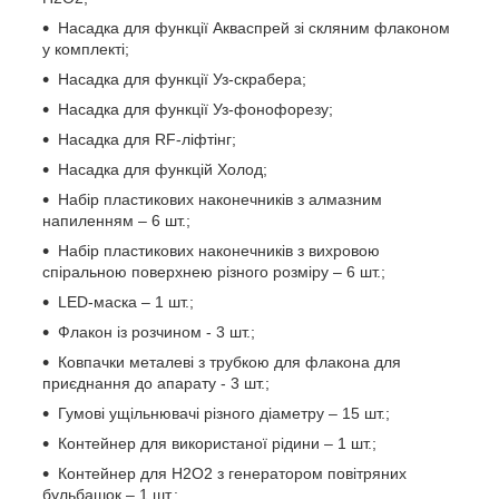
Насадка для функції Акваспрей зі скляним флаконом
у комплекті;
Насадка для функції Уз-скрабера;
Насадка для функції Уз-фонофорезу;
Насадка для RF-ліфтінг;
Насадка для функцій Холод;
Набір пластикових наконечників з алмазним
напиленням – 6 шт.;
Набір пластикових наконечників з вихровою
спіральною поверхнею різного розміру – 6 шт.;
LED-маска – 1 шт.;
Флакон із розчином - 3 шт.;
Ковпачки металеві з трубкою для флакона для
приєднання до апарату - 3 шт.;
Гумові ущільнювачі різного діаметру – 15 шт.;
Контейнер для використаної рідини – 1 шт.;
Контейнер для Н2О2 з генератором повітряних
бульбашок – 1 шт.;