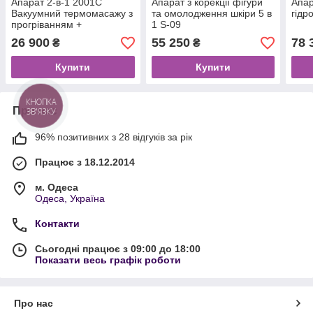
Апарат 2-в-1 2001C
Апарат з корекції фігури
Апар
Вакуумний термомасажу з
та омолодження шкіри 5 в
гідр
прогріванням +
1 S-09
Біоелектростимуляція
26 900
55 250
78 
₴
₴
Купити
Купити
КНОПКА
Про нас
ЗВ'ЯЗКУ
96% позитивних з 28 відгуків за рік
Працює з 18.12.2014
м. Одеса
Одеса, Україна
Контакти
Сьогодні працює з 09:00 до 18:00
Показати весь графік роботи
Про нас