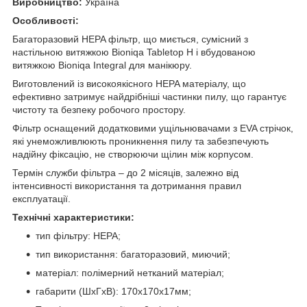
Виробництво:
Україна
Особливості:
Багаторазовий HEPA фільтр, що миється, сумісний з
настільною витяжкою Bioniqa Tabletop H і вбудованою
витяжкою Bioniqa Integral для манікюру.
Виготовлений із високоякісного HEPA матеріалу, що
ефективно затримує найдрібніші частинки пилу, що гарантує
чистоту та безпеку робочого простору.
Фільтр оснащений додатковими ущільнювачами з EVA стрічок,
які унеможливлюють проникнення пилу та забезпечують
надійну фіксацію, не створюючи щілин між корпусом.
Термін служби фільтра – до 2 місяців, залежно від
інтенсивності використання та дотримання правил
експлуатації.
Технічні характеристики:
тип фільтру: HEPA;
тип використання: багаторазовий, миючий;
матеріал: полімерний нетканий матеріал;
габарити (ШхГхВ): 170х170х17мм;