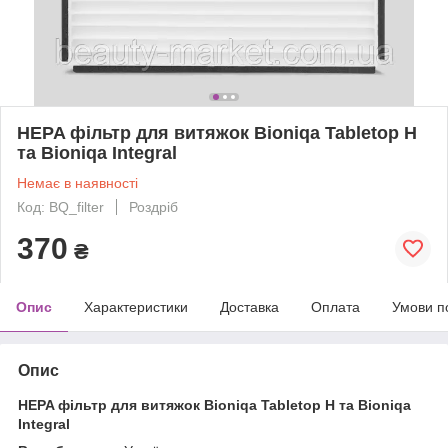
HEPA фільтр для витяжок Bioniqa Tabletop H
та Bioniqa Integral
Немає в наявності
Код: BQ_filter
Роздріб
370
₴
Опис
Характеристики
Доставка
Оплата
Умови п
Опис
HEPA фільтр для витяжок Bioniqa Tabletop H та Bioniqa
Integral