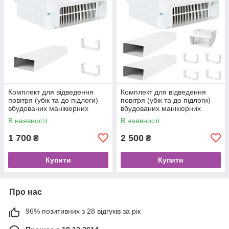
Комплект для відведення
Комплект для відведення
повітря (убік та до підлоги)
повітря (убік та до підлоги)
вбудованих манікюрних
вбудованих манікюрних
витяжок Teri Turbo / 800 (1
витяжок Teri Turbo / 800
В наявності
В наявності
метр)
(0,5+0,5 метра)
1 700
2 500
₴
₴
Купити
Купити
Про нас
96% позитивних з 28 відгуків за рік