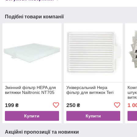
Подібні товари компанії
Змінний фільтр HEPA для
Універсальний Hepa
Комп
витяжки Nailtronic NT705
фільтр для витяжок Teri
штук
витя
199
250
1 0
₴
₴
Купити
Купити
Акційні пропозиції та новинки