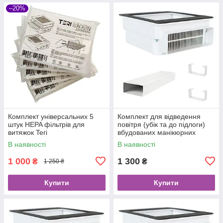
–20%
Комплект універсальних 5
Комплект для відведення
штук HEPA фільтрів для
повітря (убік та до підлоги)
витяжок Teri
вбудованих манікюрних
витяжок Teri Turbo / 800 (0,5
В наявності
В наявності
метра)
1 000
1 300
₴
₴
1 250 ₴
Купити
Купити