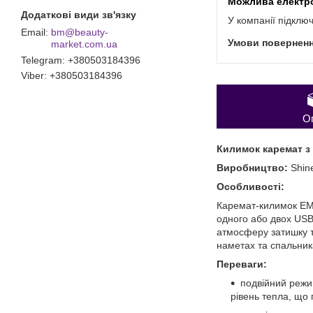
У компанії підклю
bm@beauty-
market.com.ua
Telegram
+380503184396
Viber
+380503184396
О
Килимок каремат з п
Виробництво:
Shin
Особливості:
Каремат-килимок ЕМ-
одного або двох USB
атмосферу затишку т
наметах та спальник
Переваги:
подвійний режи
рівень тепла, що 