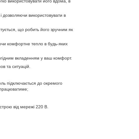
гко використовувати його вдома, в
 і дозволяючи використовувати в
ртується, що робить його зручним як
уючи комфортне тепло в будь-яких
 вигідним вкладенням у ваш комфорт.
ов та ситуацій.
ель підключається до окремого
 працюватиме;
истрою від мережі 220 В.