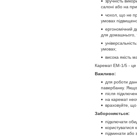
зручність вико
салоні або на при
чохол, що не пр
умовах підвищеної
ергономічний ди
для домашнього, 
універсальніст
умовах;
висока якість м
Каремат ЕМ-1/5 - це 
Важливо:
для роботи дан
павербанку. Якщо
після підключен
на каремат необ
враховуйте, що 
Забороняється:
підключати оби
користуватися к
підминати або 