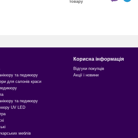
товару
Корисна інформація
в
Відгуки покупців
анікюру та педикюру
Акції і новини
ери для салонів краси
 педикюру
ла
анікюру та педикюру
ікюру UV LED
тра
скі
ькі
карських меблів