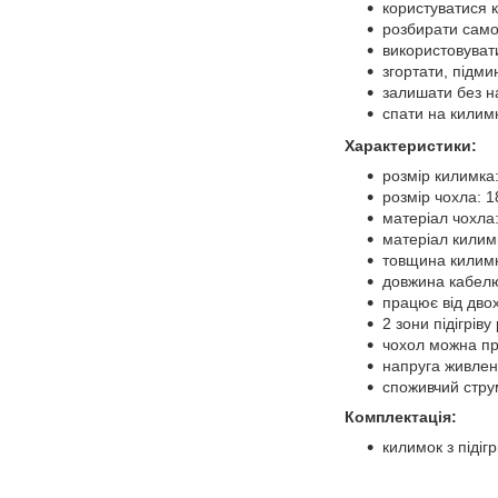
користуватися 
розбирати само
використовувати
згортати, підми
залишати без н
спати на килимк
Характеристики:
розмір килимка
розмір чохла: 1
матеріал чохла:
матеріал килим
товщина килимк
довжина кабелю
працює від двох
2 зони підігрів
чохол можна пр
напруга живлен
споживчий струм
Комплектація:
килимок з підігр