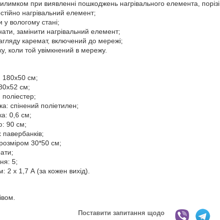
килимком при виявленні пошкоджень нагрівального елемента, поріз
стійно нагрівальний елемент;
 у вологому стані;
нати, замінити нагрівальний елемент;
агляду каремат, включений до мережі;
у, коли той увімкнений в мережу.
: 180х50 см;
80х52 см;
 поліестер;
ка: спінений поліетилен;
а: 0,6 см;
: 90 см;
 павербанків;
у розміром 30*50 см;
ати;
ня: 5;
: 2 х 1,7 А (за кожен вихід).
івом.
Поставити запитання щодо