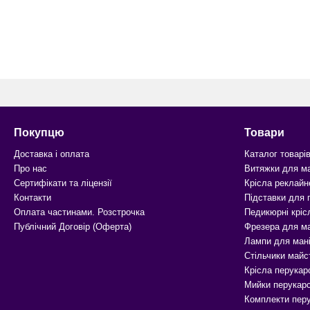
Покупцю
Товари
Доставка і оплата
Каталог товарі
Про нас
Витяжки для м
Сертифікати та ліцензії
Крісла реклайн
Контакти
Підставки для
Оплата частинами. Розстрочка
Педикюрні кріс
Публічний Договір (Оферта)
Фрезера для м
Лампи для ман
Стільчики майс
Крісла перукар
Мийки перукарс
Комплекти перу