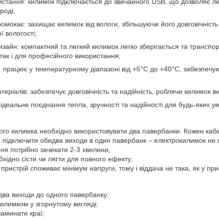
ристання: килимок підключається до звичайного USB, що дозволяє ле
роді;
омокає: захищає килимок від вологи, збільшуючи його довговічність
 вологості;
зайн: компактний та легкий килимок легко зберігається та транспо
так і для професійного використання;
ь: працює у температурному діапазоні від +5°C до +40°C, забезпеч
атеріалів: забезпечує довговічність та надійність, роблячи килимок
ідеальне поєднання тепла, зручності та надійності для будь-яких ум
ого килимка необхідно використовувати два павербанки. Кожен каб
 підключити обидва виходи в один павербанк – електрокилимок не
ня потрібно зачекати 2-3 хвилини;
хідно сісти чи лягти для повного ефекту;
пристрій споживає мінімум напруги, тому і віддача не така, як у пр
два виходи до одного павербанку;
илимком у згорнутому вигляді;
заминати краї;