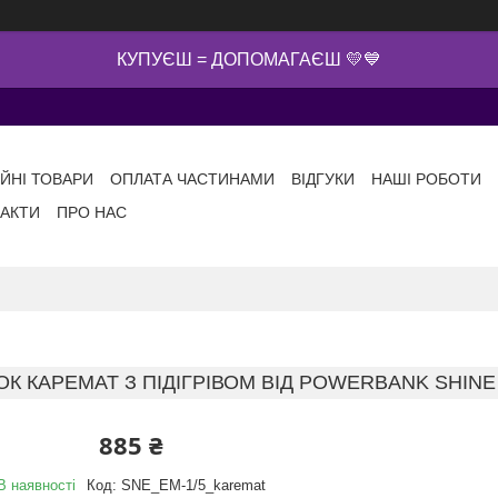
КУПУЄШ = ДОПОМАГАЄШ 💛💙
ІЙНІ ТОВАРИ
ОПЛАТА ЧАСТИНАМИ
ВІДГУКИ
НАШІ РОБОТИ
АКТИ
ПРО НАС
К КАРЕМАТ З ПІДІГРІВОМ ВІД POWERBANK SHINE Е
885 ₴
В наявності
Код:
SNE_ЕМ-1/5_karemat