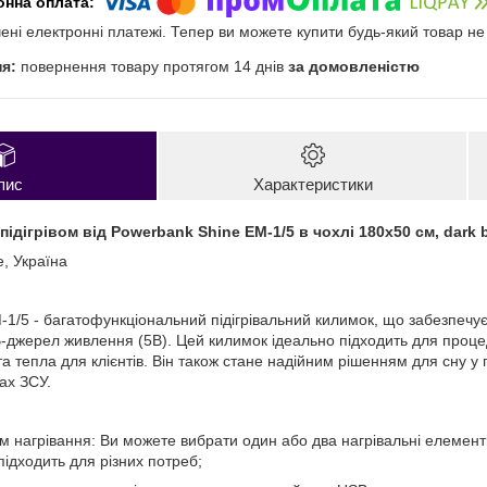
чені електронні платежі. Тепер ви можете купити будь-який товар н
повернення товару протягом 14 днів
за домовленістю
пис
Характеристики
ідігрівом від Powerbank Shine ЕМ-1/5 в чохлі 180х50 см, dark 
e, Україна
1/5 - багатофункціональний підігрівальний килимок, що забезпечує
-джерел живлення (5В). Цей килимок ідеально підходить для проце
а тепла для клієнтів. Він також стане надійним рішенням для сну у
ах ЗСУ.
м нагрівання: Ви можете вибрати один або два нагрівальні елеме
підходить для різних потреб;