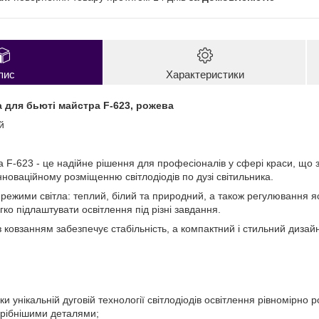
пис
Характеристики
 для бьюті майстра F-623, рожева
й
 F-623 - це надійне рішення для професіоналів у сфері краси, що 
нноваційному розміщенню світлодіодів по дузі світильника.
режими світла: теплий, білий та природний, а також регулювання яс
ко підлаштувати освітлення під різні завдання.
 ковзанням забезпечує стабільність, а компактний і стильний диза
яки унікальній дуговій технології світлодіодів освітлення рівномірно
рібнішими деталями;