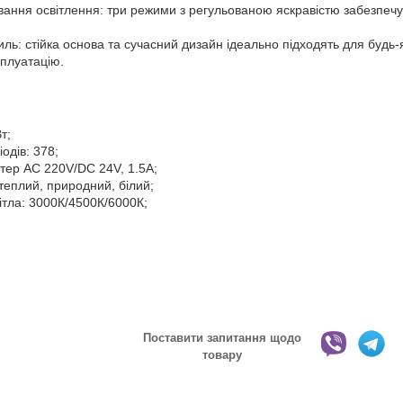
вання освітлення: три режими з регульованою яскравістю забезпеч
тиль: стійка основа та сучасний дизайн ідеально підходять для будь-
сплуатацію.
т;
іодів: 378;
тер AC 220V/DC 24V, 1.5A;
теплий, природний, білий;
ітла: 3000К/4500К/6000К;
Поставити запитання щодо
товару