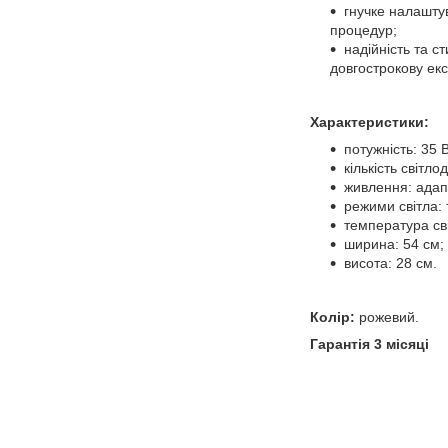
гнучке налашту
процедур;
надійність та с
довгострокову ек
Характеристики:
потужність: 35 В
кількість світлод
живлення: адап
режими світла: 
температура св
ширина: 54 см;
висота: 28 см.
Колір:
рожевий.
Гарантія 3 місяці