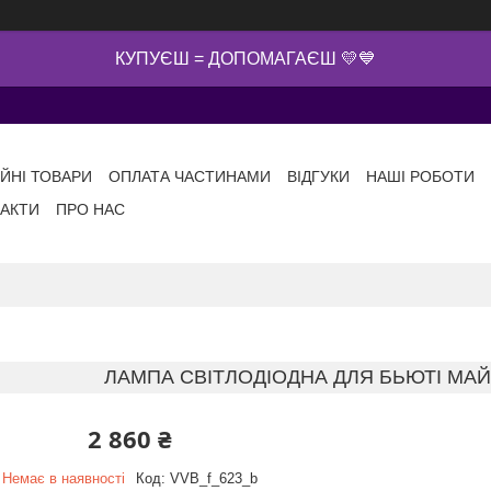
КУПУЄШ = ДОПОМАГАЄШ 💛💙
ІЙНІ ТОВАРИ
ОПЛАТА ЧАСТИНАМИ
ВІДГУКИ
НАШІ РОБОТИ
АКТИ
ПРО НАС
ЛАМПА СВІТЛОДІОДНА ДЛЯ БЬЮТІ МАЙ
2 860 ₴
Немає в наявності
Код:
VVB_f_623_b