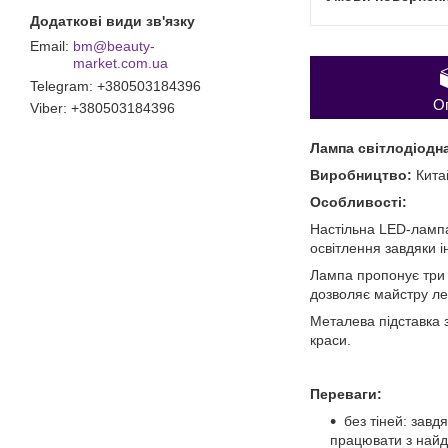
bm@beauty-
market.com.ua
Telegram
+380503184396
О
Viber
+380503184396
Лампа світлодіодна
Виробництво:
Кита
Особливості:
Настільна LED-лампа
освітлення завдяки і
Лампа пропонує три 
дозволяє майстру лег
Металева підставка з
краси.
Переваги:
без тіней: завд
працювати з найд