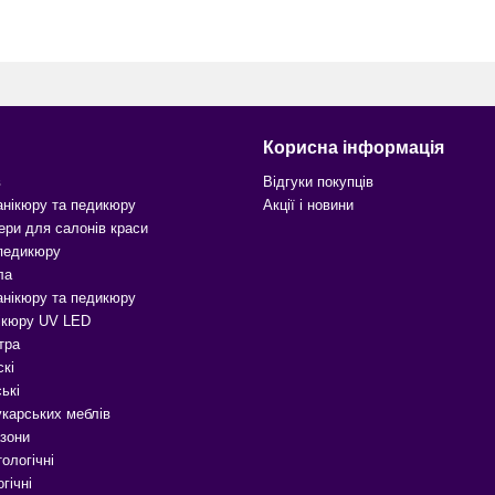
Корисна інформація
в
Відгуки покупців
анікюру та педикюру
Акції і новини
ери для салонів краси
 педикюру
ла
анікюру та педикюру
ікюру UV LED
тра
скі
ькі
карських меблів
зони
ологічні
гічні