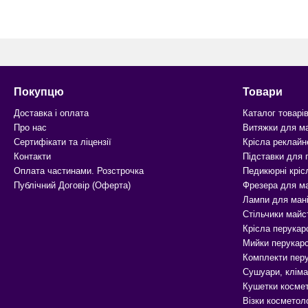
Покупцю
Товари
Доставка і оплата
Каталог товарі
Про нас
Витяжки для м
Сертифікати та ліцензії
Крісла реклайн
Контакти
Підставки для
Оплата частинами. Розстрочка
Педикюрні кріс
Публічний Договір (Оферта)
Фрезера для м
Лампи для ман
Стільчики майс
Крісла перукар
Мийки перукарс
Комплекти перу
Сушуари, кліма
Кушетки космет
Візки косметоло