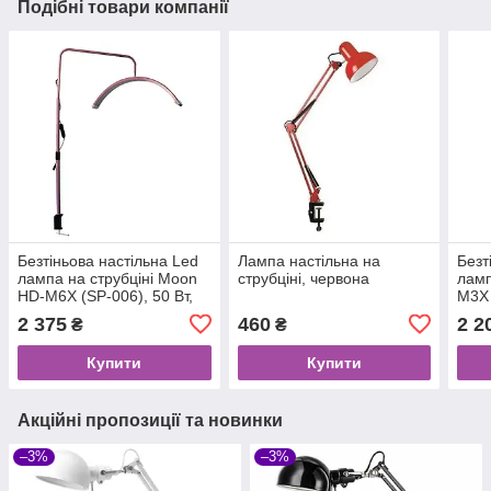
Подібні товари компанії
Безтіньова настільна Led
Лампа настільна на
Безт
лампа на струбціні Moon
струбціні, червона
ламп
HD-M6X (SP-006), 50 Вт,
M3X 
рожева
біла
2 375
460
2 2
₴
₴
Купити
Купити
Акційні пропозиції та новинки
–3%
–3%