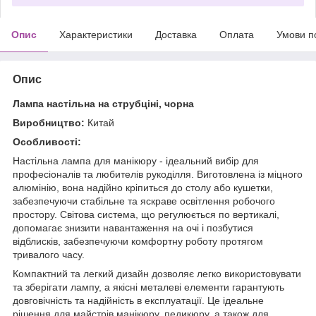
Опис
Характеристики
Доставка
Оплата
Умови п
Опис
Лампа настільна на струбціні, чорна
Виробництво:
Китай
Особливості:
Настільна лампа для манікюру - ідеальний вибір для
професіоналів та любителів рукоділля. Виготовлена із міцного
алюмінію, вона надійно кріпиться до столу або кушетки,
забезпечуючи стабільне та яскраве освітлення робочого
простору. Світова система, що регулюється по вертикалі,
допомагає знизити навантаження на очі і позбутися
відблисків, забезпечуючи комфортну роботу протягом
тривалого часу.
Компактний та легкий дизайн дозволяє легко використовувати
та зберігати лампу, а якісні металеві елементи гарантують
довговічність та надійність в експлуатації. Це ідеальне
рішення для майстрів манікюру, педикюру, а також для