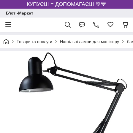
КУПУЄШ = ДОПОМАГАЄШ 💛💙
Б'юті-Маркет
Товари та послуги
Настільні лампи для манікюру
Лам