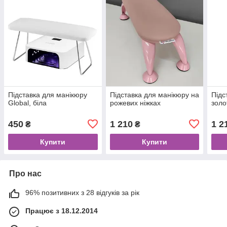
Підставка для манікюру
Підставка для манікюру на
Підс
Global, біла
рожевих ніжках
золо
450
1 210
1 2
₴
₴
Купити
Купити
Про нас
96% позитивних з 28 відгуків за рік
Працює з 18.12.2014