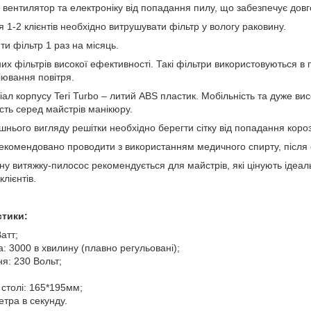
 вентилятор та електроніку від попадання пилу, що забезпечує довго
 1-2 клієнтів необхідно витрушувати фільтр у вологу раковину.
и фільтр 1 раз на місяць.
их фільтрів високої ефективності. Такі фільтри використовуються в
іювання повітря.
ал корпусу Teri Turbo – литий ABS пластик. Мобільність та дуже ви
сть серед майстрів манікюру.
шнього вигляду решітки необхідно берегти сітку від попадання короз
екомендовано проводити з використанням медичного спирту, після
у витяжку-пилосос рекомендується для майстрів, які цінують ідеаль
клієнтів.
стики:
атт;
: 3000 в хвилину (плавно регульовані);
я: 230 Вольт;
 столі: 165*195мм;
метра в секунду.