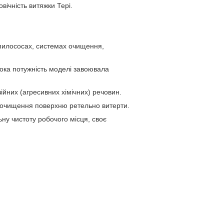
вічність витяжки Тері.
 пилососах, системах очищення,
сока потужність моделі завоювала
ійних (агресивних хімічних) речовин.
 очищення поверхню ретельно витерти.
ну чистоту робочого місця, своє