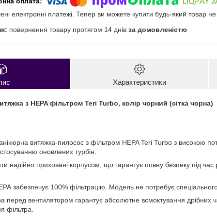
чені електронні платежі. Тепер ви можете купити будь-який товар н
повернення товару протягом 14 днів
за домовленістю
пис
Характеристики
итяжка з HEPA фільтром Teri Turbo, колір чорний (сітка чорна)
манікюрна витяжка-пилосос з фільтром HEPA Teri Turbo з високою п
астосуванню оновлених турбін.
ти надійно приховані корпусом, що гарантує повну безпеку під ча
ЕРА забезпечує 100% фільтрацію. Модель не потребує спеціального
а перед вентилятором гарантує абсолютне всмоктування дрібних ч
ня фільтра.