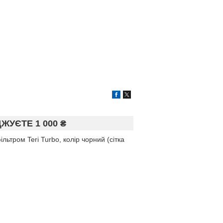
УЄТЕ 1 000 ₴
ьтром Teri Turbo, колір чорний (сітка