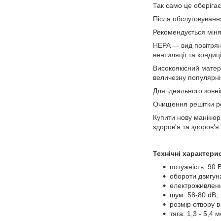
Так само це оберігає
Після обслуговування
Рекомендується мінят
HEPA — вид повітрян
вентиляції та кондиц
Високоякісний матері
величезну популярні
Для ідеального зовні
Очищення решітки р
Купити нову манікюрн
здоров'я та здоров'я 
Технічні характери
потужність: 90 В
обороти двигуна
електроживленн
шум: 58-80 dB;
розмір отвору в
тяга: 1,3 - 5,4 