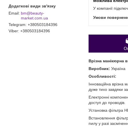
У компанії підклю
bm@beauty-
market.com.ua
Telegram
+380503184396
Viber
+380503184396
О
Врізна манікюрна в
Виробник:
Україна
Особливості:
Інноваційна врізна 
дуже тихо завдяки з
Електронні компонен
доступ до проводів.
Установка фільтра Н
Встановлення фільтр
пилу у разі засмічен