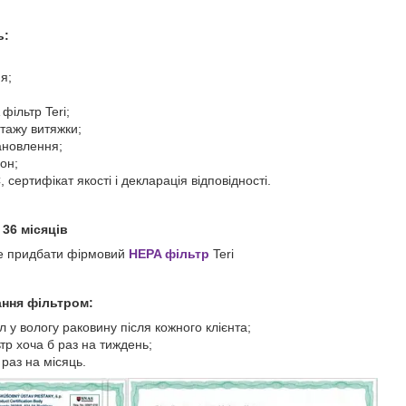
ь:
я;
фільтр Teri;
тажу витяжки;
тановлення;
он;
 сертифікат якості і декларація відповідності.
 36 місяців
е придбати фірмовий
HEPA фільтр
Teri
ння фільтром:
 у вологу раковину після кожного клієнта;
тр хоча б раз на тиждень;
 раз на місяць.