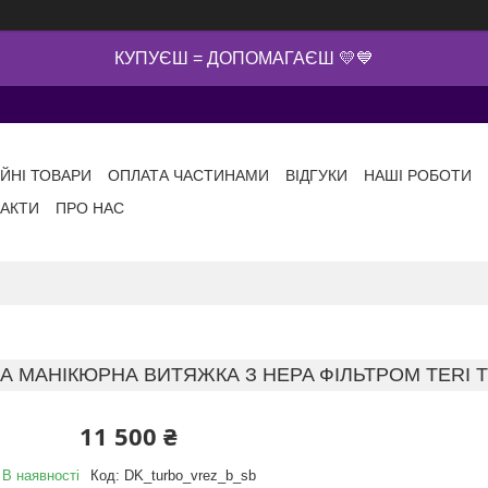
КУПУЄШ = ДОПОМАГАЄШ 💛💙
ІЙНІ ТОВАРИ
ОПЛАТА ЧАСТИНАМИ
ВІДГУКИ
НАШІ РОБОТИ
АКТИ
ПРО НАС
А МАНІКЮРНА ВИТЯЖКА З HEPA ФІЛЬТРОМ TERI T
11 500 ₴
В наявності
Код:
DK_turbo_vrez_b_sb