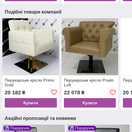
Подібні товари компанії
Перукарське крісло Primo
Перукарське крісло Prado
Перу
Gold
Loft
20 182
22 078
20 
₴
₴
Купити
Купити
Акційні пропозиції та новинки
Подарунок
Подарунок