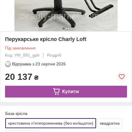
Перукарське крісло Charly Loft
Під замовлення
Код: VM_891_gpb
Роздріб
Відправка з
23 серпня 2026
20 137
₴
Купити
База крісла
хрестовина п'ятипроменева (без коліщаток)
квадратна