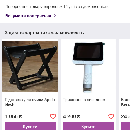
Повернення товару впродовж 14 днів за домовленістю
Всі умови повернення
З цим товаром також замовляють
Підставка для сумки Apolo
Трихоскоп з дисплеєм
Вапо
black
Kera
1 066
4 200
24 
₴
₴
Купити
Купити