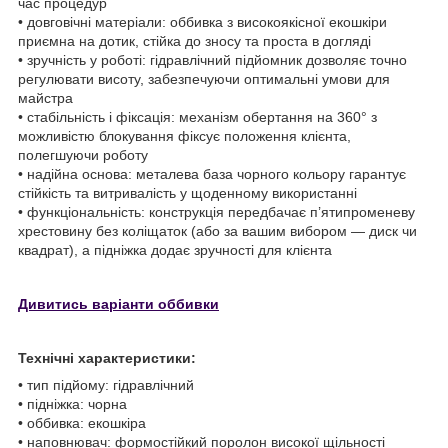
час процедур
• довговічні матеріали: оббивка з високоякісної екошкіри
приємна на дотик, стійка до зносу та проста в догляді
• зручність у роботі: гідравлічний підйомник дозволяє точно
регулювати висоту, забезпечуючи оптимальні умови для
майстра
• стабільність і фіксація: механізм обертання на 360° з
можливістю блокування фіксує положення клієнта,
полегшуючи роботу
• надійна основа: металева база чорного кольору гарантує
стійкість та витривалість у щоденному використанні
• функціональність: конструкція передбачає п’ятипроменеву
хрестовину без коліщаток (або за вашим вибором — диск чи
квадрат), а підніжка додає зручності для клієнта
Дивитись варіанти оббивки
Технічні характеристики:
• тип підйому: гідравлічний
• підніжка: чорна
• оббивка: екошкіра
• наповнювач: формостійкий поролон високої щільності