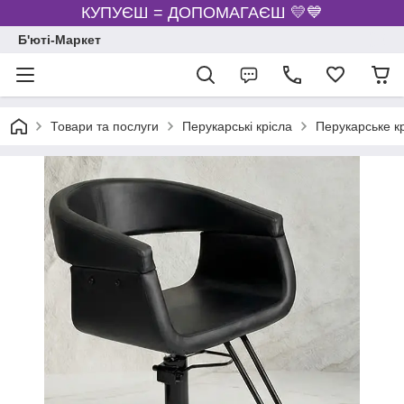
КУПУЄШ = ДОПОМАГАЄШ 💛💙
Б'юті-Маркет
Товари та послуги
Перукарські крісла
Перукарське кр