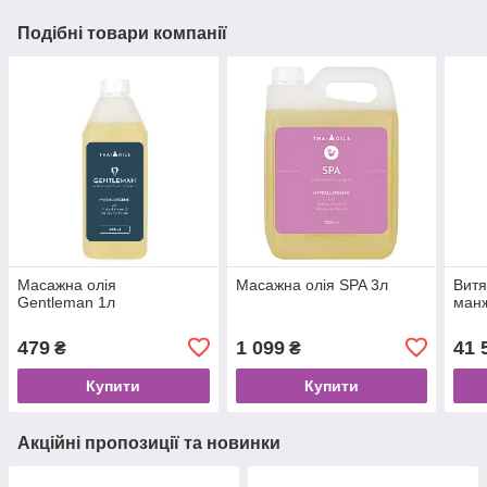
Подібні товари компанії
Масажна олія
Масажна олія SPA 3л
Витя
Gentleman 1л
манж
479
1 099
41 
₴
₴
Купити
Купити
Акційні пропозиції та новинки