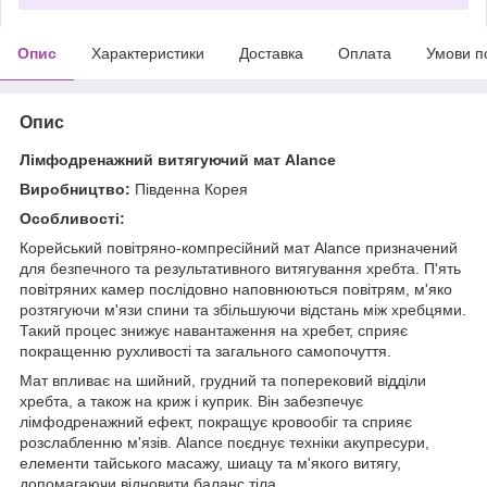
Опис
Характеристики
Доставка
Оплата
Умови п
Опис
Лімфодренажний витягуючий мат Alance
Виробництво:
Південна Корея
Особливості:
Корейський повітряно-компресійний мат Alance призначений
для безпечного та результативного витягування хребта. П'ять
повітряних камер послідовно наповнюються повітрям, м'яко
розтягуючи м'язи спини та збільшуючи відстань між хребцями.
Такий процес знижує навантаження на хребет, сприяє
покращенню рухливості та загального самопочуття.
Мат впливає на шийний, грудний та поперековий відділи
хребта, а також на криж і куприк. Він забезпечує
лімфодренажний ефект, покращує кровообіг та сприяє
розслабленню м'язів. Alance поєднує техніки акупресури,
елементи тайського масажу, шиацу та м'якого витягу,
допомагаючи відновити баланс тіла.