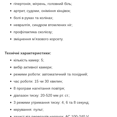
гіпертонія, мігрень, головний біль;
артрит, судоми, оніміння кінцівок;
болі в руках та колінах;
невралгія, синдром втомлених ніг;
профілактика сколіозу;
зміцнення м'язового корсету.
Технічні характеристики:
кількість камер: 5;
вибір активної камери;
режими роботи: автоматичний та похідний;
час роботи: 15 чи 30 хвилин;
8 програм нагнітання повітря;
діапазон тиску: 20-520 мм рт. ст.;
3 режими утримання тиску: 4, 6 та 8 секунд;
керування: пульт;
захист від перепадів напруги: AC 100-240 V;