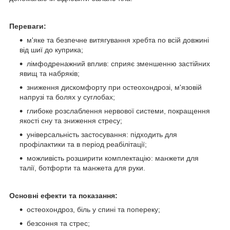
Переваги:
м'яке та безпечне витягування хребта по всій довжині
від шиї до куприка;
лімфодренажний вплив: сприяє зменшенню застійних
явищ та набряків;
зниження дискомфорту при остеохондрозі, м'язовій
напрузі та болях у суглобах;
глибоке розслаблення нервової системи, покращення
якості сну та зниження стресу;
універсальність застосування: підходить для
профілактики та в період реабілітації;
можливість розширити комплектацію: манжети для
талії, ботфорти та манжета для руки.
Основні ефекти та показання:
остеохондроз, біль у спині та попереку;
безсоння та стрес;