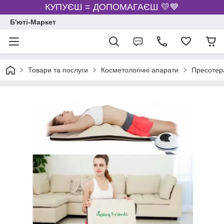
КУПУЄШ = ДОПОМАГАЄШ 💛💙
Б'юті-Маркет
Товари та послуги
Косметологічні апарати
Пресотер