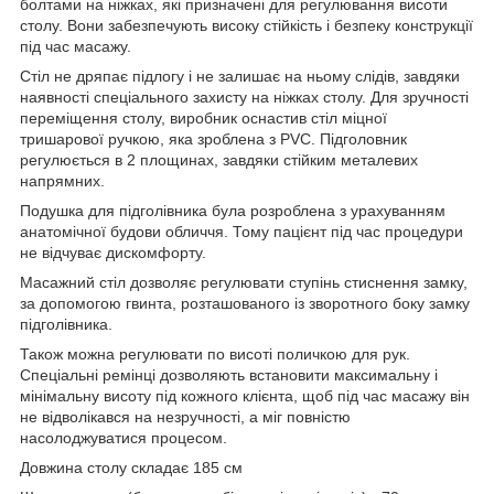
болтами на ніжках, які призначені для регулювання висоти
столу. Вони забезпечують високу стійкість і безпеку конструкції
під час масажу.
Стіл не дряпає підлогу і не залишає на ньому слідів, завдяки
наявності спеціального захисту на ніжках столу. Для зручності
переміщення столу, виробник оснастив стіл міцної
тришарової ручкою, яка зроблена з PVC. Підголовник
регулюється в 2 площинах, завдяки стійким металевих
напрямних.
Подушка для підголівника була розроблена з урахуванням
анатомічної будови обличчя. Тому пацієнт під час процедури
не відчуває дискомфорту.
Масажний стіл дозволяє регулювати ступінь стиснення замку,
за допомогою гвинта, розташованого із зворотного боку замку
підголівника.
Також можна регулювати по висоті поличкою для рук.
Спеціальні ремінці дозволяють встановити максимальну і
мінімальну висоту під кожного клієнта, щоб під час масажу він
не відволікався на незручності, а міг повністю
насолоджуватися процесом.
Довжина столу складає 185 см