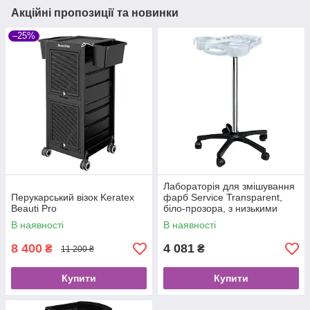
Акційні пропозиції та новинки
–25%
Лабораторія для змішування
Перукарський візок Keratex
фарб Service Transparent,
Beauti Pro
біло-прозора, з низькими
колесами
В наявності
В наявності
8 400
4 081
₴
₴
11 200 ₴
Купити
Купити