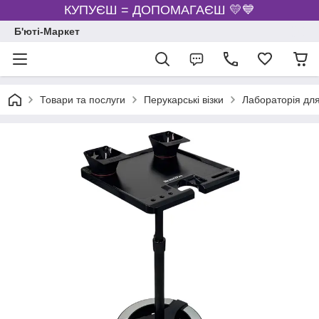
КУПУЄШ = ДОПОМАГАЄШ 💛💙
Б'юті-Маркет
Товари та послуги
Перукарські візки
Лабораторія дл