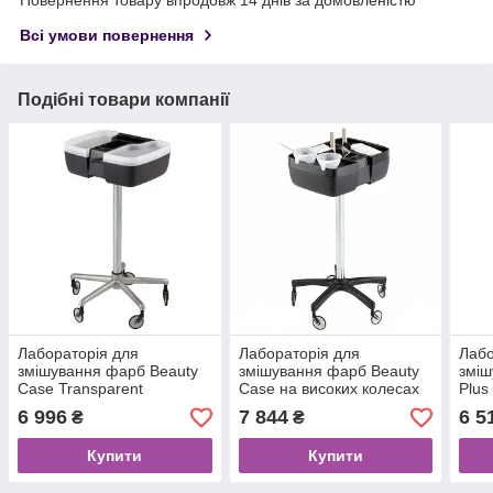
Всі умови повернення
Подібні товари компанії
Лабораторія для
Лабораторія для
Лабо
змішування фарб Beauty
змішування фарб Beauty
зміш
Case Transparent
Case на високих колесах
Plus
6 996
7 844
6 5
₴
₴
Купити
Купити