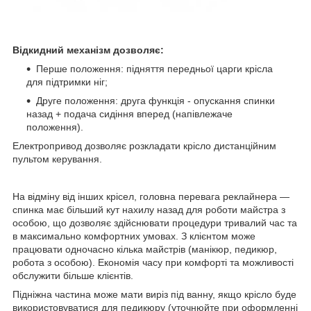
Відкидний механізм дозволяє:
Перше положення: підняття передньої царги крісла
для підтримки ніг;
Друге положення: друга функція - опускання спинки
назад + подача сидіння вперед (напівлежаче
положення).
Електропривод дозволяє розкладати крісло дистанційним
пультом керування.
На відміну від інших крісел, головна перевага реклайнера —
спинка має більший кут нахилу назад для роботи майстра з
особою, що дозволяє здійснювати процедури тривалий час та
в максимально комфортних умовах. З клієнтом може
працювати одночасно кілька майстрів (манікюр, педикюр,
робота з особою). Економія часу при комфорті та можливості
обслужити більше клієнтів.
Підніжна частина може мати виріз під ванну, якщо крісло буде
використовуватися для педикюру (уточнюйте при оформленні