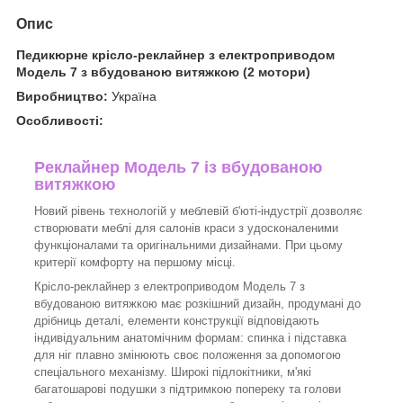
Опис
Педикюрне крісло-реклайнер з електроприводом
Модель 7 з вбудованою витяжкою (2 мотори)
Виробництво:
Україна
Особливості:
Реклайнер Модель 7 із вбудованою
витяжкою
Новий рівень технологій у меблевій б'юті-індустрії дозволяє
створювати меблі для салонів краси з удосконаленими
функціоналами та оригінальними дизайнами. При цьому
критерії комфорту на першому місці.
Крісло-реклайнер з електроприводом Модель 7 з
вбудованою витяжкою має розкішний дизайн, продумані до
дрібниць деталі, елементи конструкції відповідають
індивідуальним анатомічним формам: спинка і підставка
для ніг плавно змінюють своє положення за допомогою
спеціального механізму. Широкі підлокітники, м'які
багатошарові подушки з підтримкою попереку та голови