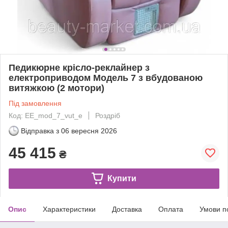
Педикюрне крісло-реклайнер з
електроприводом Модель 7 з вбудованою
витяжкою (2 мотори)
Під замовлення
Код: EE_mod_7_vut_e
Роздріб
Відправка з
06 вересня 2026
45 415
₴
Купити
Опис
Характеристики
Доставка
Оплата
Умови п