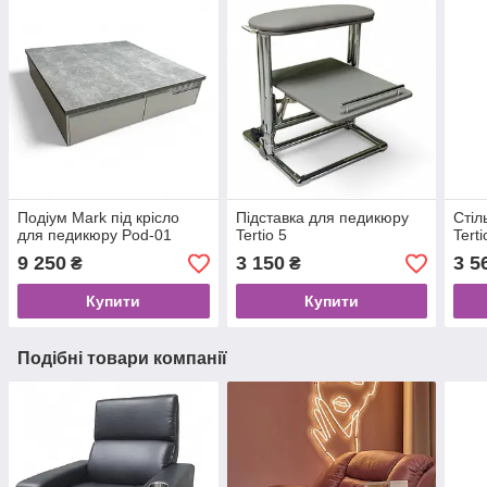
Подіум Mark під крісло
Підставка для педикюру
Стіл
для педикюру Pod-01
Tertio 5
Terti
9 250
3 150
3 5
₴
₴
Купити
Купити
Подібні товари компанії