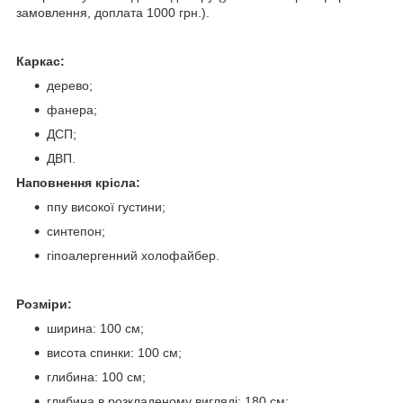
замовлення, доплата 1000 грн.).
Каркас:
дерево;
фанера;
ДСП;
ДВП.
Наповнення крісла:
ппу високої густини;
синтепон;
гіпоалергенний холофайбер.
Розміри:
ширина: 100 см;
висота спинки: 100 см;
глибина: 100 см;
глибина в розкладеному вигляді: 180 см;