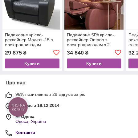
Педикюрне крісло-
Педикюрне SPA крісло-
Педи
реклайнер Модель 15 з
реклайнер Ontario з
рекл
електроприводом
електроприводом з 2
елек
моторами DuoLiner
мото
29 875
34 840
32 
₴
₴
Купити
Купити
Про нас
96% позитивних з 28 відгуків за рік
Працює з 18.12.2014
КНОПКА
ЗВ'ЯЗКУ
м. Одеса
Одеса, Україна
Контакти