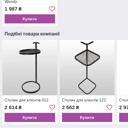
Wendy
1 987
₴
Купити
Подібні товари компанії
Столик для клієнтів 012
Столик для клієнтів 122
Стол
2 614
2 662
2 9
₴
₴
Купити
Купити