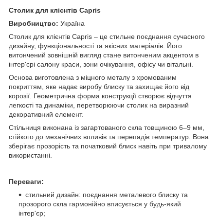
Столик для клієнтів Capris
Виробництво:
Україна
Столик для клієнтів Capris – це стильне поєднання сучасного
дизайну, функціональності та якісних матеріалів. Його
витончений зовнішній вигляд стане витонченим акцентом в
інтер'єрі салону краси, зони очікування, офісу чи вітальні.
Основа виготовлена з міцного металу з хромованим
покриттям, яке надає виробу блиску та захищає його від
корозії. Геометрична форма конструкції створює відчуття
легкості та динаміки, перетворюючи столик на виразний
декоративний елемент.
Стільниця виконана із загартованого скла товщиною 6–9 мм,
стійкого до механічних впливів та перепадів температур. Вона
зберігає прозорість та початковий блиск навіть при тривалому
використанні.
Переваги:
стильний дизайн: поєднання металевого блиску та
прозорого скла гармонійно вписується у будь-який
інтер'єр;