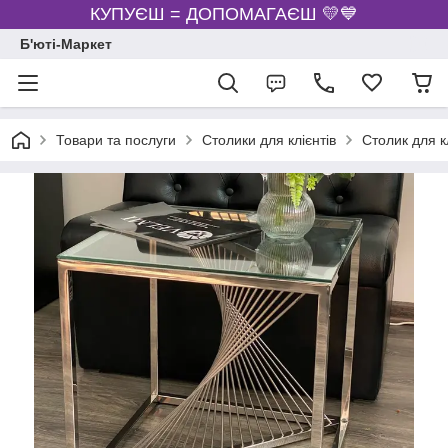
КУПУЄШ = ДОПОМАГАЄШ 💛💙
Б'юті-Маркет
Товари та послуги
Столики для клієнтів
Столик для кл