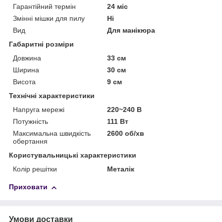
Гарантійний термін
24 міс
Змінні мішки для пилу
Ні
Вид
Для манікюра
Габаритні розміри
Довжина
33 см
Ширина
30 см
Висота
9 см
Технічні характеристики
Напруга мережі
220~240 В
Потужність
111 Вт
Максимальна швидкість
2600 об/хв
обертання
Користувальницькі характеристики
Колір решітки
Металік
Приховати
Умови доставки