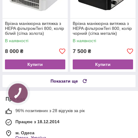
Врізна манікюрна витяжка з
Врізна манікюрна витяжка з
HEPA фільтромTeri 800, колір
HEPA фільтромTeri 800, колір
білий (сітка золота)
чорний (сітка металік)
В наявності
В наявності
8 000
7 500
₴
₴
Купити
Купити
Показати ще
Про нас
96% позитивних з 28 відгуків за рік
Працює з 18.12.2014
м. Одеса
Одеса, Україна