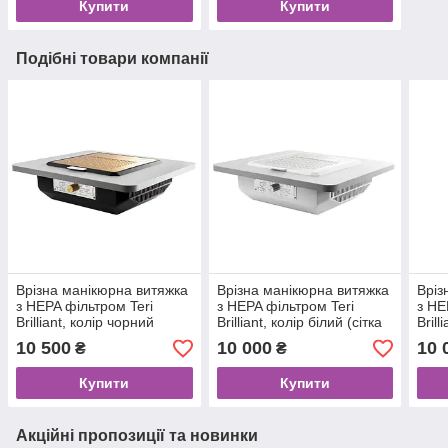
Купити
Купити
Подібні товари компанії
Врізна манікюрна витяжка
Врізна манікюрна витяжка
Вріз
з HEPA фільтром Teri
з HEPA фільтром Teri
з HE
Brilliant, колір чорний
Brilliant, колір білий (сітка
Brill
(сітка золота)
біла)
(сіт
10 500
10 000
10 
₴
₴
Купити
Купити
Акційні пропозиції та новинки