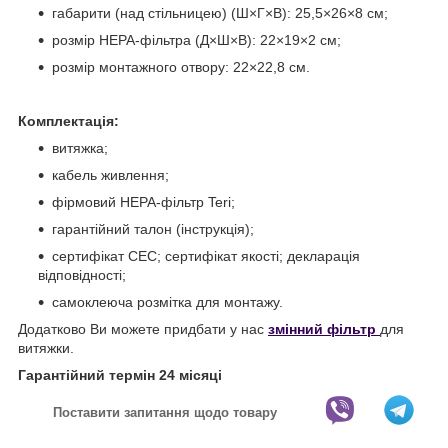
габарити (над стільницею) (Ш×Г×В): 25,5×26×8 см;
розмір HEPA-фільтра (Д×Ш×В): 22×19×2 см;
розмір монтажного отвору: 22×22,8 см.
Комплектація:
витяжка;
кабель живлення;
фірмовий HEPA-фільтр Teri;
гарантійний талон (інструкція);
сертифікат СЕС; сертифікат якості; декларація
відповідності;
самоклеюча розмітка для монтажу.
Додатково Ви можете придбати у нас
змінний фільтр
для
витяжки.
Гарантійний термін 24 місяці
Поставити запитання щодо товару