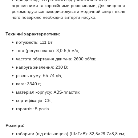
агресивними та корозійними речовинами; Для чищення
рекомендується використовувати медичний спирт, після
чого поверхню необхідно витерти насухо.
Технічні характеристики:
потужність: 111 Вт;
тяга (регульована): 3,0-5,5 м/с;
частота обертання двигуна: 2600 об/хв;
напруга живлення: 230 В;
рівень шуму: 65-74 дБ;
вага: 3340 г;
матеріал корпусу: ABS-пластик;
сертифікація: CE;
гарантія: 5 років.
Розміри:
габарити (під стільницею) (Ш×Г×В): 32,5×29,7×8,8 см;