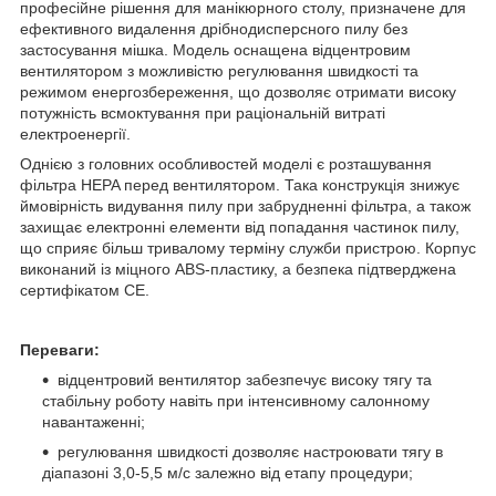
професійне рішення для манікюрного столу, призначене для
ефективного видалення дрібнодисперсного пилу без
застосування мішка. Модель оснащена відцентровим
вентилятором з можливістю регулювання швидкості та
режимом енергозбереження, що дозволяє отримати високу
потужність всмоктування при раціональній витраті
електроенергії.
Однією з головних особливостей моделі є розташування
фільтра HEPA перед вентилятором. Така конструкція знижує
ймовірність видування пилу при забрудненні фільтра, а також
захищає електронні елементи від попадання частинок пилу,
що сприяє більш тривалому терміну служби пристрою. Корпус
виконаний із міцного ABS-пластику, а безпека підтверджена
сертифікатом CE.
Переваги:
відцентровий вентилятор забезпечує високу тягу та
стабільну роботу навіть при інтенсивному салонному
навантаженні;
регулювання швидкості дозволяє настроювати тягу в
діапазоні 3,0-5,5 м/с залежно від етапу процедури;