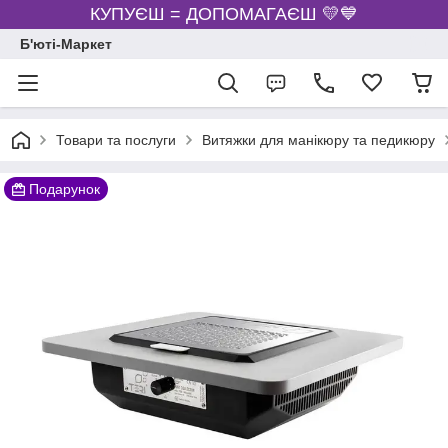
КУПУЄШ = ДОПОМАГАЄШ 💛💙
Б'юті-Маркет
Товари та послуги
Витяжки для манікюру та педикюру
Подарунок