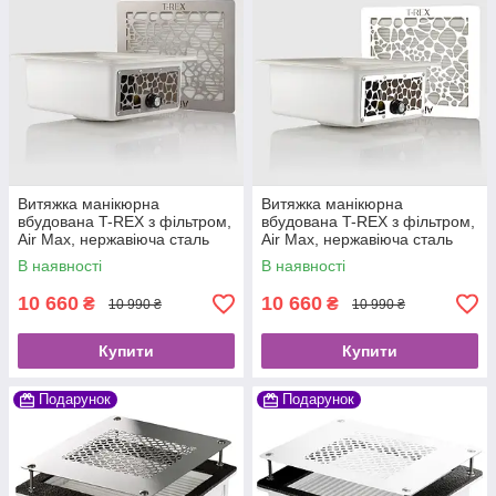
Витяжка манікюрна
Витяжка манікюрна
вбудована T-REX з фільтром,
вбудована T-REX з фільтром,
Air Max, нержавіюча сталь
Air Max, нержавіюча сталь
White
В наявності
В наявності
10 660
10 660
₴
₴
10 990 ₴
10 990 ₴
Купити
Купити
Подарунок
Подарунок