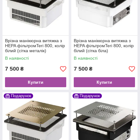
Врізна манікюрна витяжка з
Врізна манікюрна витяжка з
HEPA фільтромTeri 800, колір
HEPA фільтромTeri 800, колір
білий (сітка металік)
білий (сітка біла)
В наявності
В наявності
7 500
7 500
₴
₴
Купити
Купити
Подарунок
Подарунок