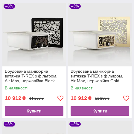
–3%
–3%
Вбудована манікюрна
Вбудована манікюрна
витяжка T-REX з фільтром,
витяжка T-REX з фільтром,
Air Max, нержавійка Black
Air Max, нержавійка Gold
В наявності
В наявності
10 912
10 912
₴
₴
11 250 ₴
11 250 ₴
Купити
Купити
–3%
–3%