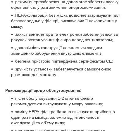
режим енергозбереження допомагає зберегти високу
ефективність у разі зниження енергоспоживання;
HEPA-фільтрація без мішка дозволяє затримувати пил
безпосередньо у фільтрі, виключаючи її накопичення у
мішку;
захист вентилятора та електроніки забезпечується за
рахунок розташування фільтра перед вентилятором;
довговічність конструкції досягається завдяки
зменшенню забруднення внутрішніх елементів;
безпека пристрою підтверджена сертифікатом CE;
зручність установки забезпечується самоклеючою
розміткою для монтажу.
Рекомендації щодо обслуговування:
після обслуговування 1-2 клієнтів фільтр
рекомендується витрушувати у мокру раковину;
заміну HEPA-фільтра бажано виконувати приблизно
один раз на місяць, залежно від інтенсивності
експлуатації та об'єму пилу;
при догляді за ґратами слід уникати контакту з