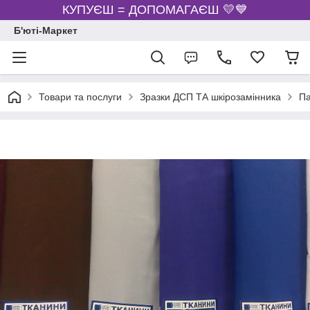
КУПУЄШ = ДОПОМАГАЄШ 💛💙
Б'юті-Маркет
Товари та послуги
Зразки ДСП ТА шкірозамінника
Па