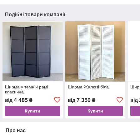
Подібні товари компанії
Ширма у темній рамі
Ширма Жалюзі біла
Шир
класична
4 485
7 350
від
₴
від
₴
від
Купити
Купити
Про нас