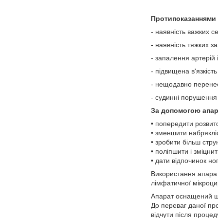
Протипоказаннями 
- наявність важких 
- наявність тяжких з
- запалення артерій і
- підвищена в'язкіст
- нещодавно перене
- судинні порушення 
За допомогою апар
• попередити розвит
• зменшити набряклі
• зробити більш струн
• поліпшити і зміцнит
• дати відпочинок ног
Використання апарат
лімфатичної мікроцир
Апарат оснащений ші
До переваг даної про
відчути після процед