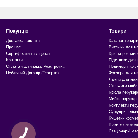
Покупцю
Товари
Доставка і оплата
Каталог товарі
Про нас
Витяжки для м
Сертифікати та ліцензії
Крісла реклайн
Контакти
Підставки для
Оплата частинами. Розстрочка
Педикюрні кріс
Публічний Договір (Оферта)
Фрезера для м
Лампи для ман
Стільчики майс
Крісла перукар
Мийки перукарс
Комплекти перу
Сушуари, кліма
Кушетки космет
Візки косметоло
Стаціонарні ма