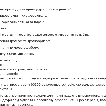
до проведення процедури пресотерапії є:
серцево-судинних захворювань;
ахворювань печінки та нирок;
 вен;
ь і згортання крові (загрожує загрозою утворення тромбів);
сений тромбоз та тромбофлебіт;
на тлі цукрового діабету;
ату 8320В можливо:
ок целюліту;
сть;
кими ноги, руки, живіт і стегна;
и епідерміс;
ам при вагітності, людям з надмірною вагою, після хірургічних операц
у для пресотерапії 8320В рекомендується всім, хто відчуває важкіс
куляції.
стьма зручними програмами для ніг, які надають цілеспрямовану д
цедури слід віднести її абсолютну безболісність. Пресотерапія, на
ури приємну легкість.