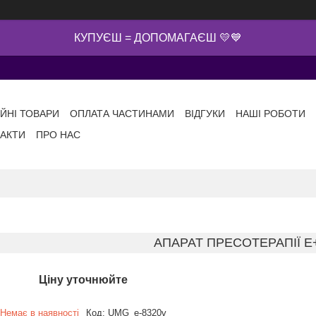
КУПУЄШ = ДОПОМАГАЄШ 💛💙
ІЙНІ ТОВАРИ
ОПЛАТА ЧАСТИНАМИ
ВІДГУКИ
НАШІ РОБОТИ
АКТИ
ПРО НАС
АПАРАТ ПРЕСОТЕРАПІЇ E+
Ціну уточнюйте
Немає в наявності
Код:
UMG_e-8320v