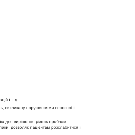
ій і т. д.
ть, викликану порушеннями венозної і
ію для вирішення різних проблем.
впаки, дозволяє пацієнтам розслабитися і