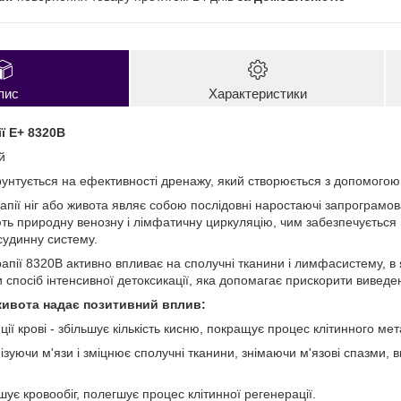
пис
Характеристики
ї E+ 8320В
й
рунтується на ефективності дренажу, який створюється з допомогою
пії ніг або живота являє собою послідовні наростаючі запрограмова
ують природну венозну і лімфатичну циркуляцію, чим забезпечується
судинну систему.
апії 8320В активно впливає на сполучні тканини і лимфасистему, в 
 спосіб інтенсивної детоксикації, яка допомагає прискорити виведен
 живота надає позитивний вплив:
ції крові - збільшує кількість кисню, покращує процес клітинного ме
нізуючи м'язи і зміцнює сполучні тканини, знімаючи м'язові спазми, 
шує кровообіг, полегшує процес клітинної регенерації.