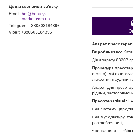
bm@beauty-
market.com.ua
Telegram
+380503184396
О
Viber
+380503184396
Апарат пресотерапі
Виробництво:
Кита
Дія апарату 8320В ґ
Процедура пресотера
стовпа), які активіз
лімфатичні судини і 
Апарат для пресотер
рідини, застосовуючи
Пресотерапія ніг і
• на систему циркуля
• на мускулатуру, то
розслабленості;
• на тканини — збіль