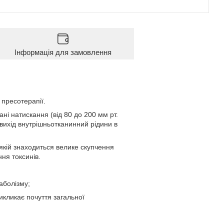
Інформація для замовлення
 пресотерапії.
ні натискання (від 80 до 200 мм рт.
 вихід внутрішньотканинний рідини в
якій знаходиться велике скупчення
ня токсинів.
таболізму;
викликає почуття загальної