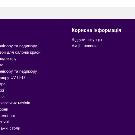
Корисна інформація
в
Відгуки покупців
анікюру та педикюру
Акції і новини
ери для салонів краси
 педикюру
ла
анікюру та педикюру
ікюру UV LED
тра
скі
ькі
карських меблів
зони
ологічні
гічні
сажні столи