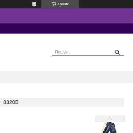
Кошик
 8320В