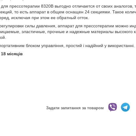
для прессотерапии 8320В выгодно отличается от своих аналогов, 
екций, то есть аппарат в общем оснащен 24 секциями. Такое коли
ред, исключая при этом ее обратный отток.
регулировки силы давления, аппарат для прессотерапии можно инд
ницаемые, эластичные, прочные и надежные материалы высокого к
ой.
ортативним блоком управління, простий і надійний у використанні.
 18 місяців
Задати запитання за товаром