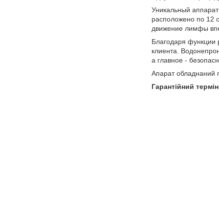
Уникальный аппарат 
расположено по 12 с
движение лимфы впе
Благодаря функции 
клиента. Водонепро
а главное - безопасн
Апарат обладнаний п
Гарантійний термін