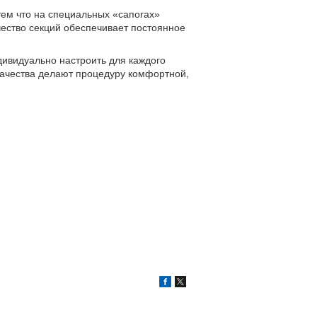
тем что на специальных «сапогах»
чество секций обеспечивает постоянное
ивидуально настроить для каждого
ачества делают процедуру комфортной,