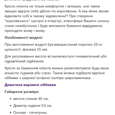
Крісло клієнта не тільки комфортне і затишне, але також
змушує відчути себе дійсно по-королівськи. А яка жінка зможе
відмовити собі в такому задоволенні? При створенні
"королівського" настрої в інтер'єрі, атмосфера Вашого салону
стане незабутньою і буде викликати бажання відвідувачок
приходити знову і знову.
Особливості моделі:
При виготовленні моделі був використаний поролон 25-ої
щільності, фанера 15 мм.
Для регулювання висоти встановлюється пневматичний або
гідравлічний підйомник.
Крісло за бажанням клієнта можна укомплектувати будь-якою
кількістю ґудзиків або страз. Також можна підібрати відтінок
оббивки з широкої колірної палітри шкірозамінника.
Дивитися варіанти оббивки
Габаритні розміри:
висота спинки 45 см;
Діаметр сидіння 53 см;
Основа - пятилучье;