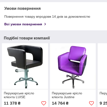
Умови повернення
Повернення товару впродовж 14 днів за домовленістю
Всі умови повернення
Подібні товари компанії
Перукарське крісло
Перукарське крісло
Перу
клієнта LUISE
клієнта Justine
11 378
14 764
9 2
₴
₴