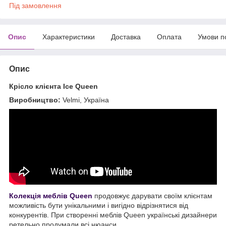
Під замовлення
Опис
Характеристики
Доставка
Оплата
Умови п
Опис
Крісло клієнта Ice Queen
Виробництво:
Velmi, Україна
Колекція меблів Queen
продовжує дарувати своїм клієнтам
можливість бути унікальними і вигідно відрізнятися від
конкурентів. При створенні меблів Queen українські дизайнери
ретельно продумали всі нюанси.