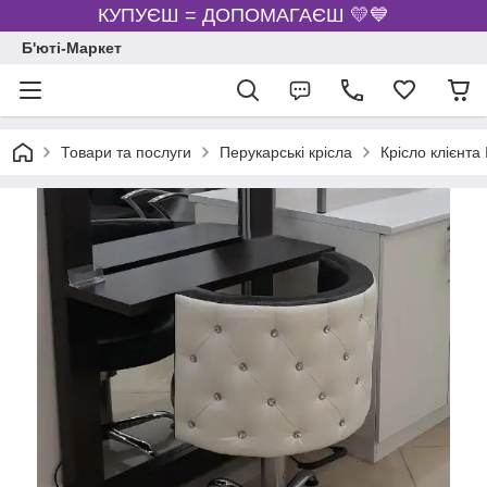
КУПУЄШ = ДОПОМАГАЄШ 💛💙
Б'юті-Маркет
Товари та послуги
Перукарські крісла
Крісло клієнта