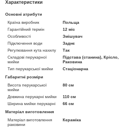
Характеристики
Основні атрибути
Країна виробник
Польща
Гарантійний термін
12 міс
Особливості
Змішувач
Підключення води
Заднє
Регулювання кута нахилу
Так
Складові перукарної
Підстава (станина), Крісло,
мийки
Раковина
Тип перукарської мийки
Стаціонарна
Габаритні розміри
Висота перукарської
80 см
мийки
Довжина перукарні мийки
110 см
Ширина мийки перукарні
66 см
Матеріал виготовлення
Матеріал виготовлення
Кераміка
раковини