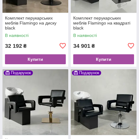
Комплект перукарських
Комплект перукарських
меблів Flamingo на диску
меблів Flamingo на квадраті
black
black
В наявності
В наявності
32 192
34 901
₴
₴
Купити
Купити
Подарунок
Подарунок