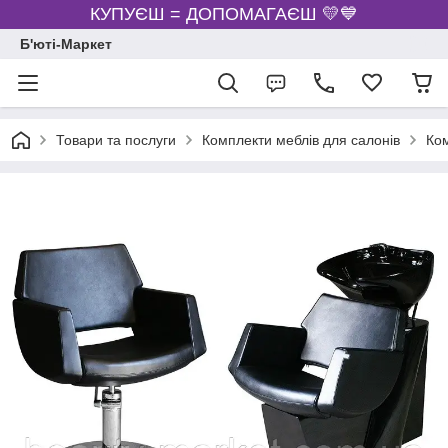
КУПУЄШ = ДОПОМАГАЄШ 💛💙
Б'юті-Маркет
Товари та послуги
Комплекти меблів для салонів
Ком