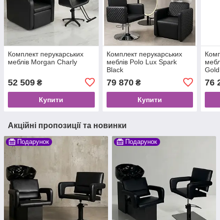
Комплект перукарських
Комплект перукарських
Комп
меблів Morgan Charly
меблів Polo Lux Spark
мебл
Black
Gold
52 509
79 870
76 
₴
₴
Купити
Купити
Акційні пропозиції та новинки
Подарунок
Подарунок