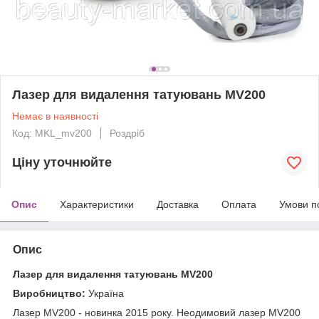
Лазер для видалення татуювань MV200
Немає в наявності
Код: MKL_mv200
Роздріб
Ціну уточнюйте
Опис
Характеристики
Доставка
Оплата
Умови п
Опис
Лазер для видалення татуювань MV200
Виробництво:
Україна
Лазер MV200 - новинка 2015 року. Неодимовий лазер MV200