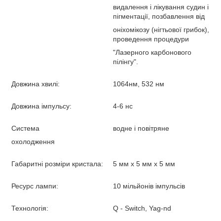
видалення і лікування судин і
пігментації, позбавлення від
оніхомікозу (нігтьової грибок),
проведення процедури
"Лазерного карбонового
пілінгу".
Довжина хвилі:
1064нм, 532 нм
Довжина імпульсу:
4-6 нс
Система
водне і повітряне
охолодження
Габаритні розміри кристала:
5 мм х 5 мм х 5 мм
Ресурс лампи:
10 мільйонів імпульсів
Технологія:
Q - Switch, Yag-nd