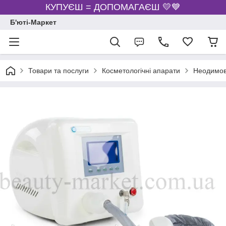
КУПУЄШ = ДОПОМАГАЄШ 💛💙
Б'юті-Маркет
Товари та послуги
Косметологічні апарати
Неодимов