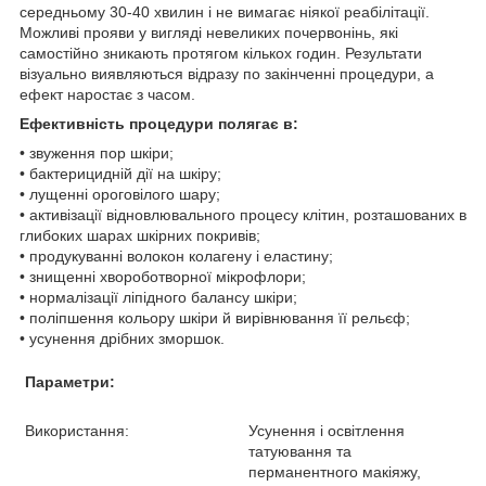
середньому 30-40 хвилин і не вимагає ніякої реабілітації.
Можливі прояви у вигляді невеликих почервонінь, які
самостійно зникають протягом кількох годин. Результати
візуально виявляються відразу по закінченні процедури, а
ефект наростає з часом.
Ефективність процедури полягає в:
• звуження пор шкіри;
• бактерицидній дії на шкіру;
• лущенні ороговілого шару;
• активізації відновлювального процесу клітин, розташованих в
глибоких шарах шкірних покривів;
• продукуванні волокон колагену і еластину;
• знищенні хвороботворної мікрофлори;
• нормалізації ліпідного балансу шкіри;
• поліпшення кольору шкіри й вирівнювання її рельєф;
• усунення дрібних зморшок.
Параметри:
Використання:
Усунення і освітлення
татуювання та
перманентного макіяжу,