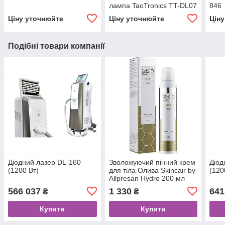
лампа TaoTronics TT-DL07
846
Ціну уточнюйте
Ціну уточнюйте
Цін
Подібні товари компанії
Діодний лазер DL-160
Зволожуючий пінний крем
Діод
(1200 Вт)
для тіла Олива Skincair by
(120
Allpresan Hydro 200 мл
566 037
1 330
641
₴
₴
Купити
Купити