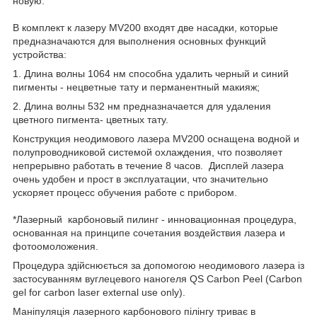
новую.
В комплект к лазеру MV200 входят две насадки, которые
предназначаются для выполнения основных функций
устройства:
1. Длина волны 1064 нм способна удалить черный и синий
пигменты - нецветные тату и перманентный макияж;
2. Длина волны 532 нм предназначается для удаления
цветного пигмента- цветных тату.
Конструкция неодимового лазера MV200 оснащена водной и
полупроводниковой системой охлаждения, что позволяет
непрерывно работать в течение 8 часов. Дисплей лазера
очень удобен и прост в эксплуатации, что значительно
ускоряет процесс обучения работе с прибором.
*Лазерный карбоновый пилинг - инновационная процедура,
основанная на принципе сочетания воздействия лазера и
фотоомоложения.
Процедура здійснюється за допомогою неодимового лазера із
застосуванням вуглецевого наногеля QS Carbon Peel (Carbon
gel for carbon laser external use only).
Маніпуляція лазерного карбонового пілінгу триває в