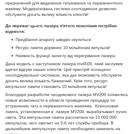
призначений для видалення татуювання та перманентного
макіяжу. Модернізована система охолодження дозволяє
обслужити досить велику кількість клієнтів!
До переваг цього лазера п'ятого покоління потрібно
віднести:
Придбання апарату швидко окупиться.
Ресурс лампи дорівнює 10 мільйонам імпульсів!
Наявність функції захисту від перегрівання лазера.
Дана модель є наступником лазера mv4500, який заслужив
вдячні відгуки наших клієнтів. Цей пристрій оснащено
охолоджувальної системою, яка дає можливість обслужити
досить велика кількість бажаючий. Крім того, ресурс
імпульсної лампи становить 10 мільйонів імпульсів!
Благодаря разработке неодимового лазера MV200 появились
новые возможности в области проведения процедур по
устранению тату и перманентного макияжа. Ксеноновая
лампа, установленная в лазере MV200, вырабатывает пучок
света. Эта импульсная лампа рассчитана на 10 000 000
импульсов, чего хватает на 5-6 лет службы прибора. В
дальнейшем импульсную лампу необходимо заменить на