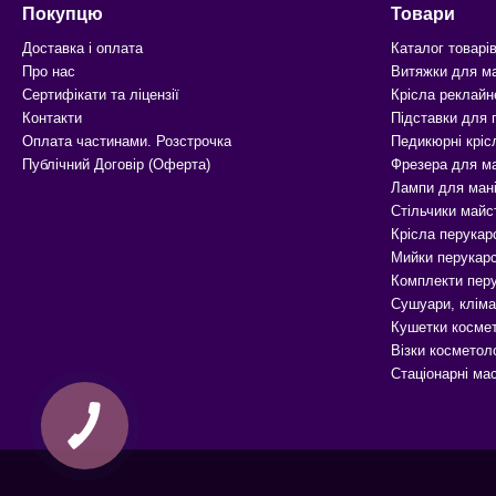
Покупцю
Товари
Доставка і оплата
Каталог товарі
Про нас
Витяжки для м
Сертифікати та ліцензії
Крісла реклайн
Контакти
Підставки для
Оплата частинами. Розстрочка
Педикюрні кріс
Публічний Договір (Оферта)
Фрезера для м
Лампи для ман
Стільчики майс
Крісла перукар
Мийки перукарс
Комплекти перу
Сушуари, кліма
Кушетки космет
Візки косметоло
Стаціонарні ма