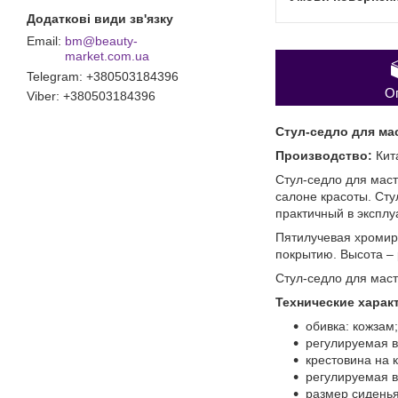
bm@beauty-
market.com.ua
Telegram
+380503184396
О
Viber
+380503184396
Стул-седло для ма
Производство:
Кит
Стул-седло для мас
салоне красоты. Ст
практичный в эксплу
Пятилучевая хромир
покрытию. Высота –
Стул-седло для маст
Технические харак
обивка: кожзам;
регулируемая в
крестовина на 
регулируемая вы
размер сиденья