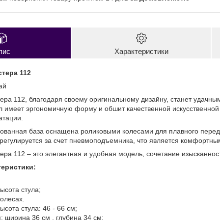
пис
Характеристики
стера 112
ай
тера 112, благодаря своему оригинальному дизайну, станет удач
ул имеет эргономичную форму и обшит качественной искусственной
атации.
ованная база оснащена роликовыми колесами для плавного пере
 регулируется за счет пневмоподъемника, что является комфортны
ера 112 – это элегантная и удобная модель, сочетание изысканнос
теристики:
ысота стула;
колесах.
сота стула: 46 - 66 см;
: ширина 36 см , глубина 34 см;