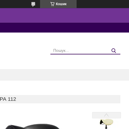
Кошик
РА 112