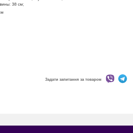
вины: 38 см;
см
Задати запитання за товаром