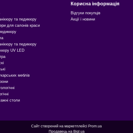
Корисна інформація
в
Відгуки покупців
анікюру та педикюру
Акції і новини
ери для салонів краси
 педикюру
ла
анікюру та педикюру
ікюру UV LED
тра
скі
ькі
карських меблів
зони
ологічні
гічні
сажні столи
Сайт створений на маркетплейсі
Prom.ua
Продавець на Bigl.ua