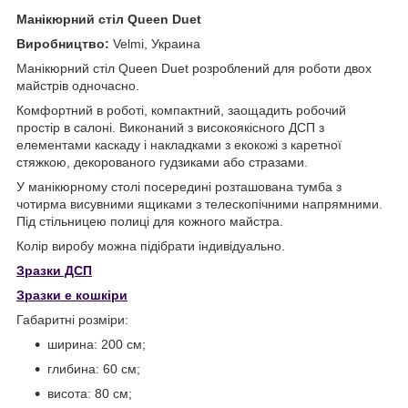
Манікюрний стіл Queen Duet
Виробництво:
Velmi,
Украина
Манікюрний стіл Queen Duet розроблений для роботи двох
майстрів одночасно.
Комфортний в роботі, компактний, заощадить робочий
простір в салоні. Виконаний з високоякісного ДСП з
елементами каскаду і накладками з екокожі з каретної
стяжкою, декорованого гудзиками або стразами.
У манікюрному столі посередині розташована тумба з
чотирма висувними ящиками з телескопічними напрямними.
Під стільницею полиці для кожного майстра.
Колір виробу можна підібрати індивідуально.
Зразки ДСП
Зразки е
кошкіри
Габаритні розміри:
ширина: 200 см;
глибина: 60 см;
висота: 80 см;