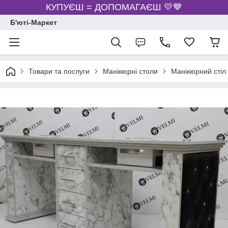
КУПУЄШ = ДОПОМАГАЄШ 💛💙
Б'юті-Маркет
Товари та послуги
Манікюрні столи
Манікюрний стіл