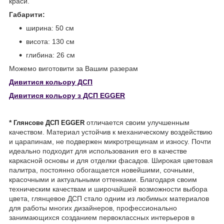
краси.
Габарити:
ширина: 50 см
висота: 130 см
глибина: 26 см
Можемо виготовити за Вашим разерам
Дивитися кольору ДСП
Дивитися кольору з ДСП EGGER
*
отличается своим улучшенным
Глянсове ДСП
EGGER
качеством. Материал устойчив к механическому воздействию
и царапинам, не подвержен микротрещинам и износу. Почти
идеально подходит для использования его в качестве
каркасной основы и для отделки фасадов. Широкая цветовая
палитра, постоянно обогащается новейшими, сочными,
красочными и актуальными оттенками. Благодаря своим
техническим качествам и широчайшей возможности выбора
цвета, глянцевое ДСП стало одним из любимых материалов
для работы многих дизайнеров, профессионально
занимающихся созданием первоклассных интерьеров в