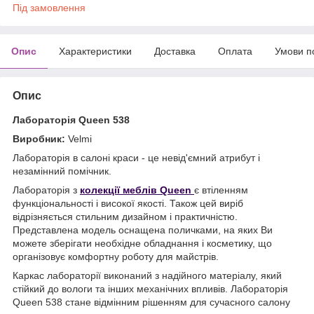
Під замовлення
Опис
Характеристики
Доставка
Оплата
Умови п
Опис
Лабораторія Queen 538
Виробник:
Velmi
Лабораторія в салоні краси - це невід'ємний атрибут і
незамінний помічник.
Лабораторія з
колекції меблів Queen
є втіленням
функціональності і високої якості. Також цей виріб
відрізняється стильним дизайном і практичністю.
Представлена модель оснащена поличками, на яких Ви
можете зберігати необхідне обладнання і косметику, що
організовує комфортну роботу для майстрів.
Каркас лабораторії виконаний з надійного матеріалу, який
стійкий до вологи та інших механічних впливів. Лабораторія
Queen 538
стане відмінним рішенням для сучасного салону