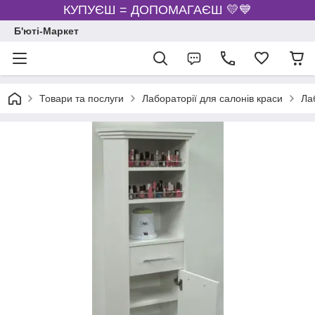
КУПУЄШ = ДОПОМАГАЄШ 💛💙
Б'юті-Маркет
Товари та послуги
Лабораторії для салонів краси
Ла