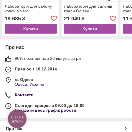
Лабораторія для салону
Лабораторія для салонів
Лабо
краси Vivaro
краси Odisey
крас
19 685
21 040
11 
₴
₴
Купити
Купити
Про нас
96% позитивних з 28 відгуків за рік
Працює з 18.12.2014
м. Одеса
Одеса, Україна
Контакти
Сьогодні працює з 09:00 до 18:00
Показати весь графік роботи
КНОПКА
ЗВ'ЯЗКУ
Про нас