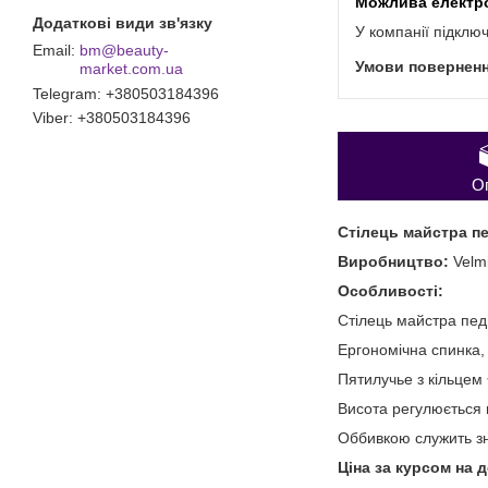
У компанії підклю
bm@beauty-
market.com.ua
Telegram
+380503184396
Viber
+380503184396
О
Стілець майстра п
Виробництво:
Velm
Особливості:
Стілець майстра пе
Ергономічна спинка,
Пятилучье з кільцем
Висота регулюється 
Оббивкою служить зно
Ціна за курсом на 