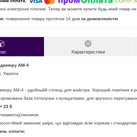
чені електронні платежі. Тепер ви можете купити будь-який товар н
повернення товару протягом 14 днів
за домовленістю
пис
Характеристики
едикюру АМ-4
i, Україна
дикюру АМ-4 -
удобныйй стілець для майстра. Хороший помічник в ро
 хромована база пятилучье з коліщатками, для зручного пересуванн
+ 23 $
пневмопід'ємником.
состійкий замінник шкіри, що відповідає всім нормам і стандартам 
день оплати: