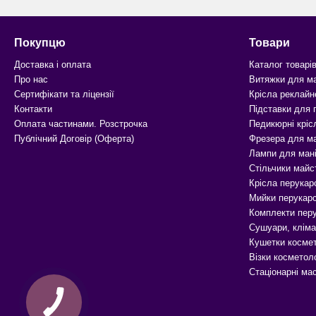
Покупцю
Товари
Доставка і оплата
Каталог товарі
Про нас
Витяжки для м
Сертифікати та ліцензії
Крісла реклайн
Контакти
Підставки для
Оплата частинами. Розстрочка
Педикюрні кріс
Публічний Договір (Оферта)
Фрезера для м
Лампи для ман
Стільчики майс
Крісла перукар
Мийки перукарс
Комплекти перу
Сушуари, кліма
Кушетки космет
Візки косметоло
Стаціонарні ма