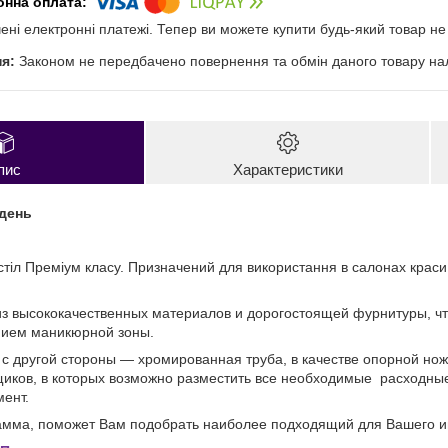
чені електронні платежі. Тепер ви можете купити будь-який товар н
Законом не передбачено повернення та обмін даного товару нал
пис
Характеристики
ідень
стіл Преміум класу. Призначений для використання в салонах крас
з высококачественных материалов и дорогостоящей фурнитуры, ч
нием маникюрной зоны.
 с другой стороны ― хромированная труба, в качестве опорной но
иков, в которых возможно разместить все необходимые расходны
ент.
амма, поможет Вам подобрать наиболее подходящий для Вашего ин