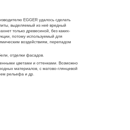
оизводителю EGGER удалось сделать
плиты, выделяемый из неё вредный
хнет только древесиной, без каких-
укции, потому используемый для
химическим воздействиям, перепадом
ели, отделки фасадов.
енными цветами и оттенками. Возможно
иродных материалов, с матово-глянцевой
ем рельефа и др.