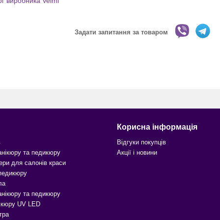
ог виробника Velmi
Задати запитання за товаром
Корисна інформація
в
Відгуки покупців
анікюру та педикюру
Акції і новини
ери для салонів краси
 педикюру
ла
анікюру та педикюру
ікюру UV LED
тра