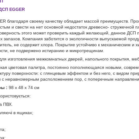
СП
 ДСП EGGER
R благодаря своему качеству обладает массой преимуществ. Пр
стым и свести на нет основной недостаток древесно- стружечной 
верность этого может проверить каждый желающий, данное ДСП па
х запахов. Компания заботится о экологичности выпускаемой прод
итель, не содержит хлора. Покрытие устойчиво к механическим и 
ости, не подвержено истиранию и микротрещинам.
для изготовления межкомнатных дверей, напольного покрытия, меб
я цветовая палитра, постоянно пополняющаяся новыми, соврем
ктуру поверхности: с глянцевым эффектом и без него, с видом пр
ы с неравномерным расположением пор, с поперечным направлени
ры :
98 x 48 x 74 cм
користовується:
а ПВХ.
вляючі в ящиках;
та;
ра;