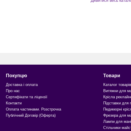
Дивитися весь катал
Покупцю
Товари
Доставка і оплата
Каталог товарі
Про нас
Витяжки для м
Сертифікати та ліцензії
Крісла реклайн
Контакти
Підставки для
Оплата частинами. Розстрочка
Педикюрні кріс
Публічний Договір (Оферта)
Фрезера для м
Лампи для ман
Стільчики майс