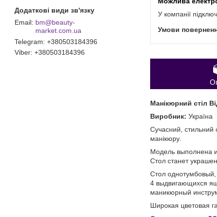
У компанії підклю
bm@beauty-
market.com.ua
Telegram
+380503184396
Viber
+380503184396
О
Манікюрний стіл В
Виробник:
Україна
Сучасний, стильний 
манікюру.
Модель выполнена и
Стол станет украше
Стол однотумбовый,
4 выдвигающихся ящ
маникюрный инструм
Широкая цветовая г