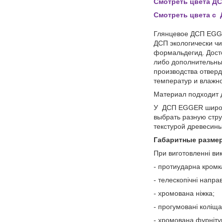
Смотреть цвета Д
Смотреть цвета с
Глянцевое ДСП EGGE
ДСП экологически чи
формальдегид. Досто
либо дополнительны
производства отверд
температур и влажн
Материал подходит 
У ДСП EGGER широка
выбрать разную стру
текстурой древесин
Габаритные разме
При виготовленні ви
- протиударна кромк
- телескопічні напра
- хромована ніжка;
- прогумовані коліща
- хромована фурніту