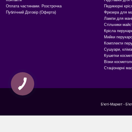
Оплата частинами. Розстрочка
Педикюрні кріс
Публічний Договір (Оферта)
Фрезера для м
Лампи для ман
Стільчики майс
Крісла перукар
Мийки перукарс
Комплекти перу
Сушуари, кліма
Кушетки космет
Візки косметоло
Стаціонарні ма