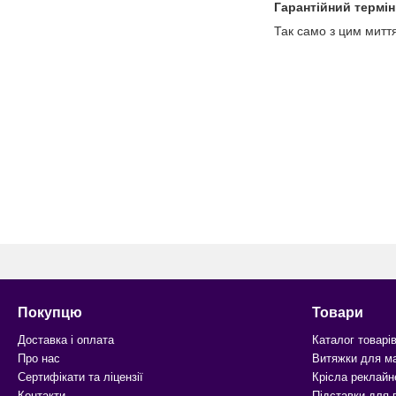
Гарантійний термін 
Так само з цим мит
Покупцю
Товари
Доставка і оплата
Каталог товарі
Про нас
Витяжки для м
Сертифікати та ліцензії
Крісла реклайн
Контакти
Підставки для