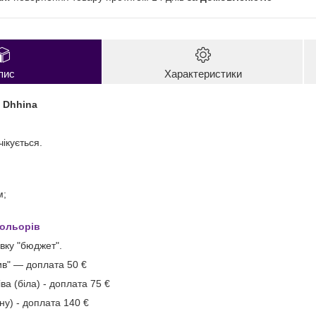
пис
Характеристики
 Dhhina
ікується.
м;
кольорів
вку "бюджет".
ив" ― доплата 50 €
ва (біла) - доплата 75 €
рну) - доплата 140 €