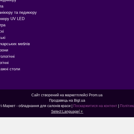
ла
анікюру та педикюру
ікюру UV LED
тра
скі
ькі
карських меблів
зони
ологічні
гічні
сажні столи
Сайт створений на маркетплейсі
Prom.ua
Продавець на Bigl.ua
Б'юті-Маркет - Б'юті-Маркет - обладнання для салонів краси |
Поскаржитися на контент
|
Політик
Select Language
▼