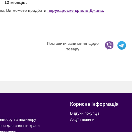
– 12 місяців.
тям, Ви можете придбати
перукарське крісло Джина.
Поставити запитання щодо
товару
Корисна інформація
в
Відгуки покупців
анікюру та педикюру
Акції і новини
ери для салонів краси
 педикюру