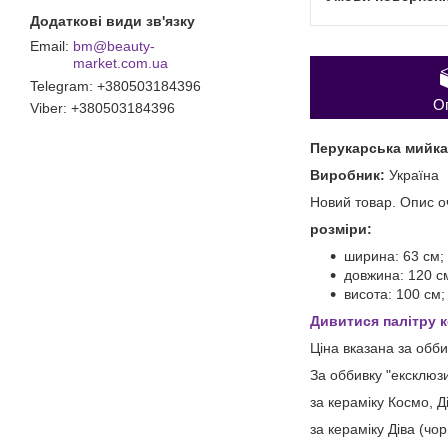
bm@beauty-
market.com.ua
Telegram
+380503184396
О
Viber
+380503184396
Перукарська мийка
Виробник:
Україна
Новий товар. Опис оч
розміри:
ширина: 63 см;
довжина: 120 с
висота: 100 см;
Дивитися палітру 
Ціна вказана за обби
За оббивку "ексклюз
за кераміку Космо, Ді
за кераміку Діва (чо