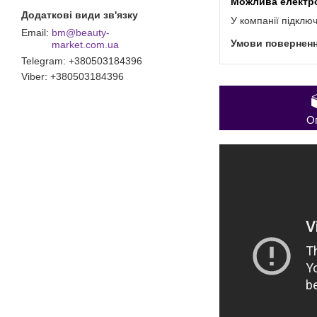
У компанії підклю
bm@beauty-
market.com.ua
Telegram
+380503184396
Viber
+380503184396
О