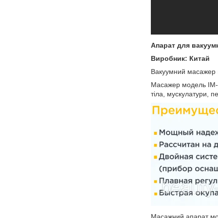
Апарат для вакуумн
Виробник: Китай
Вакуумний масажер п
Масажер модель IM-
тіла, мускулатури, 
Масажний апарат мод