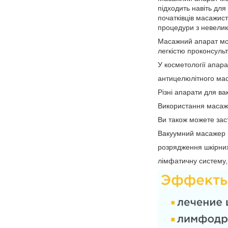
підходить навіть для
початківців масажист
процедури з невелик
Масажний апарат моде
легкістю проконсульту
У косметології апар
антицелюлітного маса
Різні апарати для в
Використання масажн
Ви також можете зас
Вакуумний масажер м
розрядження шкірних
лімфатичну систему, 