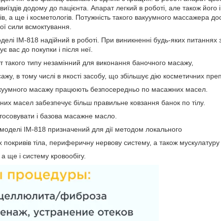
 виїздів додому до пацієнта. Апарат легкий в роботі, але також його 
ів, а ще і косметологів. Потужність такого вакуумного массажера до
ої сили всмоктування.
лі IM-818 надійний в роботі. При виникненні будь-яких питаннях з 
є вас до покупки і після неї.
ат такого типу незамінний для виконання баночного масажу,
жу, в тому числі в якості засобу, що збільшує дію косметичних преп
акуумного масажу працюють безпосередньо по масажних масел.
их масел забезпечує більш правильне ковзання банок по тілу.
тосовувати і базова масажне масло.
оделі IM-818 призначений для дії методом локального
 покривів тіла, периферичну нервову систему, а також мускулатуру 
а ще і систему кровообігу.