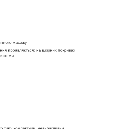
ітного масажу.
ня проявляється: на шкірних покривах
системи.
го типу компактний, невибагливий,