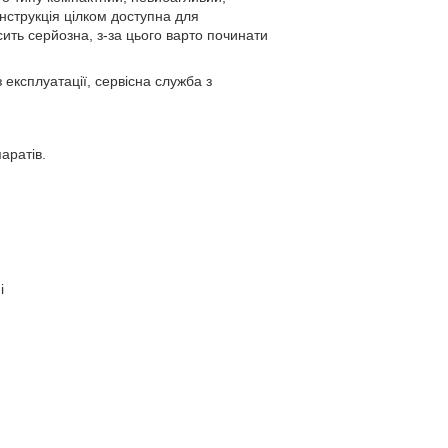
інструкція цілком доступна для
сить серйозна, з-за цього варто починати
експлуатації, сервісна служба з
аратів.
і