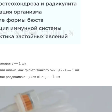
апарату ― 1 шт.
ий шланг, має фільтр тонкого очищення ― 1 шт.
має раздваивающийся кінець ― 1 шт.