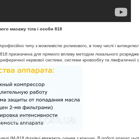
ого масажу тіла і особи 818
рофесійно типу з можливістю роликового, в тому числі і антицелюл
818 призначена для прямого впливу методом локального розряджен
периферичної нервової системи, системи кровообігу та лімфатичної 
елі IM-818 фахівці вважають одним з кращих. В роботі апарат цьо