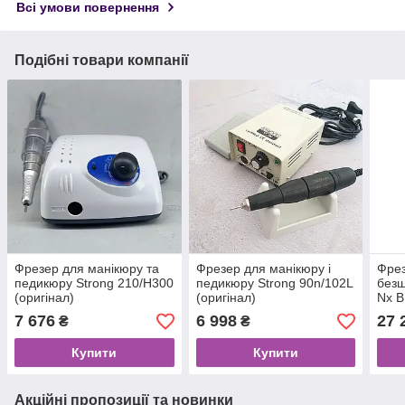
Всі умови повернення
Подібні товари компанії
Фрезер для манікюру та
Фрезер для манікюру і
Фрез
педикюру Strong 210/H300
педикюру Strong 90n/102L
безщ
(оригінал)
(оригінал)
Nx 
7 676
6 998
27 
₴
₴
Купити
Купити
Акційні пропозиції та новинки