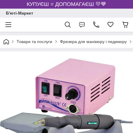
КУПУЄШ = ДОПОМАГАЄШ 💛💙
Б'юті-Маркет
Товари та послуги
Фрезера для манікюру і педикюру