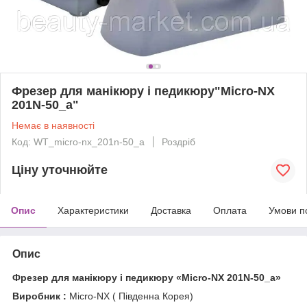
Фрезер для манікюру і педикюру"Micro-NX
201N-50_a"
Немає в наявності
Код: WT_micro-nx_201n-50_a
Роздріб
Ціну уточнюйте
Опис
Характеристики
Доставка
Оплата
Умови п
Опис
Фрезер для манікюру і педикюру «Micro-NX 201N-50_a»
Виробник :
Micro-NX ( Південна Корея)