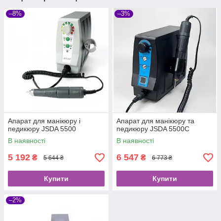
–8%
–3%
Апарат для манікюру і
Апарат для манікюру та
педикюру JSDA 5500
педикюру JSDA 5500C
В наявності
В наявності
5 192
6 547
₴
₴
5 644 ₴
6 773 ₴
Купити
Купити
–2%