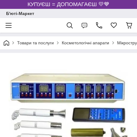
КУПУЄШ = ДОПОМАГАЄШ 💛💙
Б'юті-Маркет
Товари та послуги
Косметологічні апарати
Мікростр