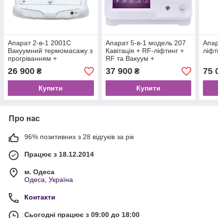
Апарат 2-в-1 2001C
Апарат 5-в-1 модель 207
Апар
Вакуумний термомасажу з
Кавітація + RF-ліфтинг +
ліфт
прогріванням +
RF та Вакуум +
Біоелектростимуляція
Мікроструми
26 900
37 900
75 
₴
₴
Купити
Купити
Про нас
96% позитивних з 28 відгуків за рік
Працює з 18.12.2014
м. Одеса
Одеса, Україна
Контакти
Сьогодні працює з 09:00 до 18:00