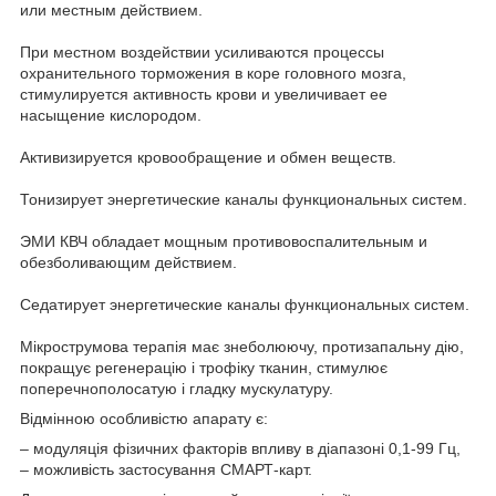
или местным действием.
При местном воздействии усиливаются процессы
охранительного торможения в коре головного мозга,
стимулируется активность крови и увеличивает ее
насыщение кислородом.
Активизируется кровообращение и обмен веществ.
Тонизирует энергетические каналы функциональных систем.
ЭМИ КВЧ обладает мощным противовоспалительным и
обезболивающим действием.
Седатирует энергетические каналы функциональных систем.
Мікрострумова терапія має знеболюючу, протизапальну дію,
покращує регенерацію і трофіку тканин, стимулює
поперечнополосатую і гладку мускулатуру.
Відмінною особливістю апарату є:
– модуляція фізичних факторів впливу в діапазоні 0,1-99 Гц,
– можливість застосування СМАРТ-карт.