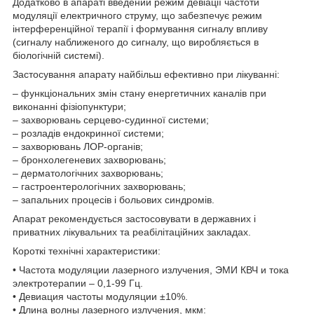
Додатково в апараті введений режим девіації частоти
модуляції електричного струму, що забезпечує режим
інтерференційної терапії і формування сигналу впливу
(сигналу наближеного до сигналу, що виробляється в
біологічній системі).
Застосування апарату найбільш ефективно при лікуванні:
– функціональних змін стану енергетичних каналів при
виконанні фізіопунктури;
– захворювань серцево-судинної системи;
– розладів ендокринної системи;
– захворювань ЛОР-органів;
– бронхолегеневих захворювань;
– дерматологічних захворювань;
– гастроентерологічних захворювань;
– запальних процесів і больових синдромів.
Апарат рекомендується застосовувати в державних і
приватних лікувальних та реабілітаційних закладах.
Короткі технічні характеристики:
• Частота модуляции лазерного излучения, ЭМИ КВЧ и тока
электротерапии – 0,1-99 Гц.
• Девиация частоты модуляции ±10%.
• Длина волны лазерного излучения, мкм: