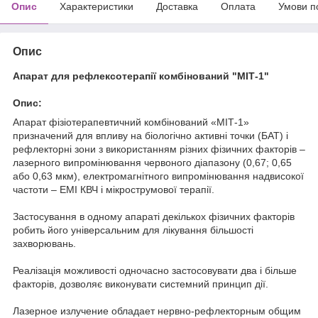
Опис
Характеристики
Доставка
Оплата
Умови п
Опис
Апарат для рефлексотерапії комбінований "МІТ-1"
Опис:
Апарат фізіотерапевтичний комбінований «МІТ-1»
призначений для впливу на біологічно активні точки (БАТ) і
рефлекторні зони з використанням різних фізичних факторів –
лазерного випромінювання червоного діапазону (0,67; 0,65
або 0,63 мкм), електромагнітного випромінювання надвисокої
частоти – ЕМІ КВЧ і мікрострумової терапії.
Застосування в одному апараті декількох фізичних факторів
робить його універсальним для лікування більшості
захворювань.
Реалізація можливості одночасно застосовувати два і більше
факторів, дозволяє виконувати системний принцип дії.
Лазерное излучение обладает нервно-рефлекторным общим