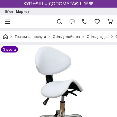
КУПУЄШ = ДОПОМАГАЄШ 💛💙
Б'юті-Маркет
Товари та послуги
Стільці майстра
Стільці-сідла
3 цвета