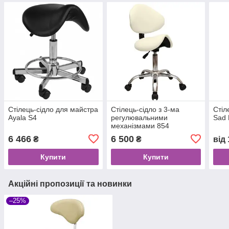
Стілець-сідло для майстра
Стілець-сідло з 3-ма
Стіл
Ayala S4
регулювальними
Sad 
механізмами 854
6 466
6 500
₴
₴
від
Купити
Купити
Акційні пропозиції та новинки
–25%