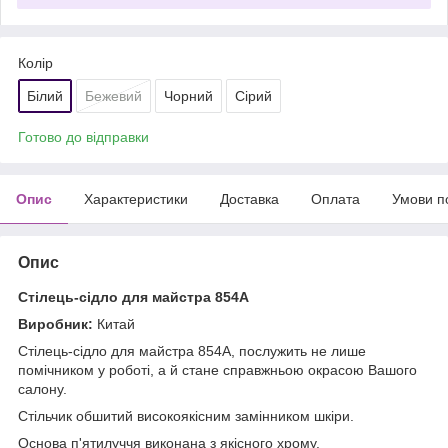
Колір
Білий
Бежевий
Чорний
Сірий
Готово до відправки
Опис
Характеристики
Доставка
Оплата
Умови п
Опис
Стілець-сідло для майстра 854А
Виробник:
Китай
Стілець-сідло для майстра 854А, послужить не лише
помічником у роботі, а й стане справжньою окрасою Вашого
салону.
Стільчик обшитий високоякісним замінником шкіри.
Основа п'ятилуччя виконана з якісного хрому.