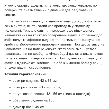
У комплектацію входить п'ять коліс, що легко ковзають по
поверхні та пневматичний підйомник для регулювання
висоти.
Ергономічний стілець-сідло ідеально підходить для фахівців і
всіх майстрів, які тривалий час проводять у сидячому
положенні. Тривале сидіння призводить до підвищеного
навантаження на крижово-поперечний відділ, а стілець-сідло
забезпечує комфортне сидіння та правильне розташування
хребта із збереженням природних вигинів. При цьому відсутнє
навантаження на попереково-крижову зону, зменшується
навантаження на хребці та міжхребцеві диски, а також немає
тиску на задню поверхню стегон. При сидінні на стільці-сідлі
фахівці відзначають зменшення або зникнення болю у спині,
а також відсутність затікання.
Технічні характеристики:
розміри сидіння: 42 х 36 см;
розміри спинки: 40 х 28(h) см;
регульована висота: 42 - 56 см (висока посадка);
обертання сидіння на 180;
діаметр бази: 49 см.