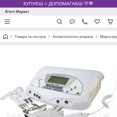
КУПУЄШ = ДОПОМАГАЄШ 💛💙
Б'юті-Маркет
Товари та послуги
Косметологічні апарати
Мікростр