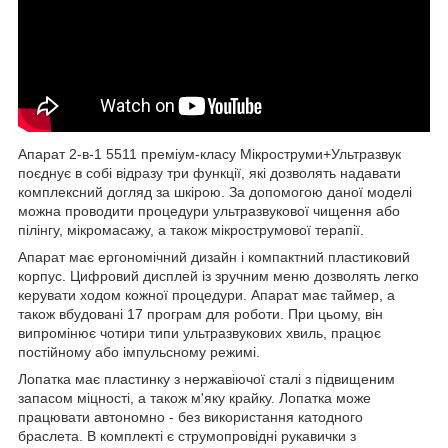
Апарат 2-в-1 5511 преміум-класу Мікроструми+Ультразвук
поєднує в собі відразу три функції, які дозволять надавати
комплексний догляд за шкірою. За допомогою даної моделі
можна проводити процедури ультразвукової чищення або
пілінгу, мікромасажу, а також мікрострумової терапії.
Апарат має ергономічний дизайн і компактний пластиковий
корпус. Цифровий дисплей із зручним меню дозволять легко
керувати ходом кожної процедури. Апарат має таймер, а
також вбудовані 17 програм для роботи. При цьому, він
випромінює чотири типи ультразвукових хвиль, працює
постійному або імпульсному режимі.
Лопатка має пластинку з нержавіючої сталі з підвищеним
запасом міцності, а також м'яку крайку. Лопатка може
працювати автономно - без використання катодного
браслета. В комплекті є струмопровідні рукавички з