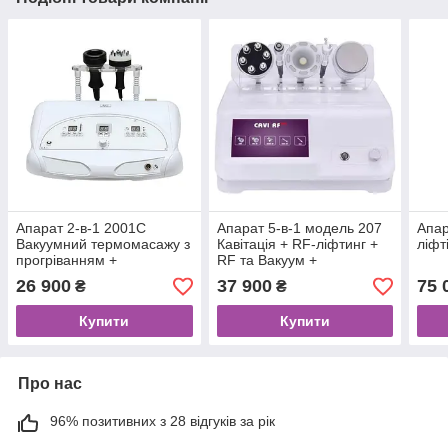
Апарат 2-в-1 2001C
Апарат 5-в-1 модель 207
Апар
Вакуумний термомасажу з
Кавітація + RF-ліфтинг +
ліфт
прогріванням +
RF та Вакуум +
Біоелектростимуляція
Мікроструми
26 900
37 900
75 
₴
₴
Купити
Купити
Про нас
96% позитивних з 28 відгуків за рік