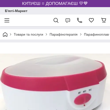
КУПУЄШ = ДОПОМАГАЄШ 💛💙
Б'юті-Маркет
Товари та послуги
Парафінотерапія
Парафиноплав 