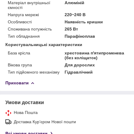
Матеріал внутрішньої
Алюміній
ємності
Напруга мережі
220~240 В
Особливості
Наявність кришки
Споживана потужність
265 Вт
Тип обладнання
Парафіноплав
Користувальницькі характеристики
База крісла
хрестовина п'ятипроменева
(без коліщаток)
Вікова група
Для дорослих
Тип підйомного механізму
Гідравлічний
Приховати
Умови доставки
Нова Пошта
Доставка Курʼєром Нової пошти
Всі умови доставки