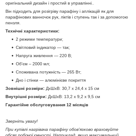
оригінальний дизайн і простий в управлінні..
Він підходить для розігріву парафіну і аплікацій як для
парафінових ванночок рук, ліктів і ступень так і за допомогою
пензля.
Технічні характеристики:
2 режими температури;
Світловий індикатор ― так;
Напруга живлення — 220 В;
Об'єм – 2000 мл;
Споживана потужність — 265 Вт;
Дно і стінки — алюмінієве покриття
Зовнішні розміри:
ДхШхВ: 30,7 х 24,4 х 15 см
Внутрішні розміри:
ДхШхВ: 13,2 х 9,2 х 9,5 см
Гарантійне обслуговування 12 місяців
Зверніть увагу!
При купівлі нагрівача парафіну обов'язково враховуйте
обсяг робочої ємності. Наприклад, якщо максимальний