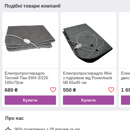
Подібні товари компанії
Електропростирадло
Електропростирадло Міні
Елек
Теплий Пан ЕКН-3/220
з підігрівом від Powerbank
двос
100х70см
5В 65х45 см
680
550
1 6
₴
₴
Купити
Купити
Про нас
96% позитивних з 28 відгуків за рік