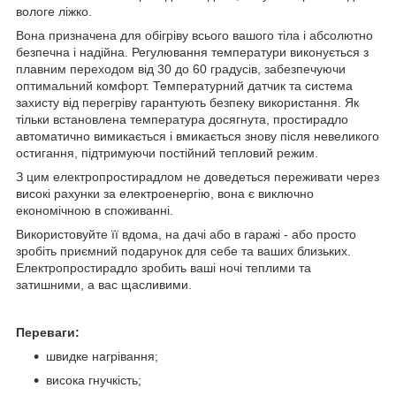
вологе ліжко.
Вона призначена для обігріву всього вашого тіла і абсолютно
безпечна і надійна. Регулювання температури виконується з
плавним переходом від 30 до 60 градусів, забезпечуючи
оптимальний комфорт. Температурний датчик та система
захисту від перегріву гарантують безпеку використання. Як
тільки встановлена температура досягнута, простирадло
автоматично вимикається і вмикається знову після невеликого
остигання, підтримуючи постійний тепловий режим.
З цим електропростирадлом не доведеться переживати через
високі рахунки за електроенергію, вона є виключно
економічною в споживанні.
Використовуйте її вдома, на дачі або в гаражі - або просто
зробіть приємний подарунок для себе та ваших близьких.
Електропростирадло зробить ваші ночі теплими та
затишними, а вас щасливими.
Переваги:
швидке нагрівання;
висока гнучкість;