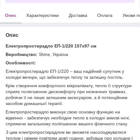
Опис
Характеристики
Доставка
Оплата
Умови п
Опис
Електропростирадло ЕП-1/220 157х97 см
Виробництво:
Shine, Україна
Особливості:
Електропростирадло ЕП-1/220 – ваш надійний супутник у
холодні вечори, що забезпечує теплу та затишну постіль.
Крім створення комфортного мікроклімату, тепло її структури
сприяє полегшенню дискомфорту при незначних травмах,
роблячи її не лише затишним аксесуаром, а й потенційним
засобом домашньої терапії.
Електропростирадло виконує свою основну функцію на
відмінно - забезпечує необхідне тепло в холодні зимові ночі,
сприяючи загальному поліпшенню вашого фізичного стану.
З цим електропростирадлом ви зможете насолоджуватися
теплом і свіжим повітрям довгі години, забувши про холодне і