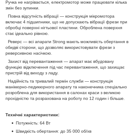
Ручка не нагрівається, електромотор може працювати кілька
змін без зупинки.
Повна відсутність вібрації — конструкція мікромотора
включає 4 підшипники, що не допускають вібрації фрези при
обробці поверхні нігтьової пластини. Оброблена поверхня
стає ідеально рівною.
Реверс — всі апарати Strong мають можливість обертання в
обидві сторони, що дозволяє використовувати фрези з
реверсивною насічкою.
Захист від перевантаження — апарат має вбудовану
функцію відключення під час перевантаження, що захищає
пристрій від виходу з ладу.
Надійність та тривалий термін служби — конструкція
манікюрно-педикюрного апарату та наконечника спеціально
розроблена для використання в салонах краси з великою
прохідністю та розрахована на роботу по 12 годин і більше.
Технічні характеристики:
Потужність: 64 Вт
Швидкість обертання: до 35 000 об/хв