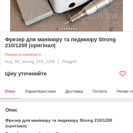
Фрезер для манікюру та педикюру Strong
210/120ll (оригінал)
Немає в наявності
Код: AV_strong_210_120ll
Роздріб
Ціну уточнюйте
Опис
Характеристики
Доставка
Оплата
Умови п
Опис
Фрезер для манікюру та педикюру Strong
210/120ll
(оригінал)