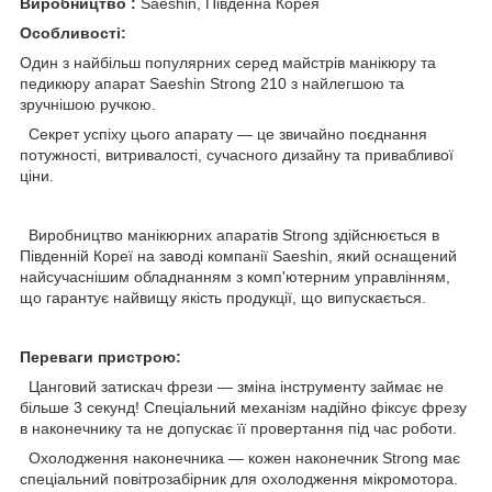
Виробництво :
Saeshin, Південна Корея
Особливості:
Один з найбільш популярних серед майстрів манікюру та
педикюру апарат Saeshin Strong 210 з найлегшою та
зручнішою ручкою.
Секрет успіху цього апарату — це звичайно поєднання
потужності, витривалості, сучасного дизайну та привабливої
ціни.
Виробництво манікюрних апаратів Strong здійснюється в
Південній Кореї на заводі компанії Saeshin, який оснащений
найсучаснішим обладнанням з комп'ютерним управлінням,
що гарантує найвищу якість продукції, що випускається.
Переваги пристрою:
Цанговий затискач фрези — зміна інструменту займає не
більше 3 секунд! Спеціальний механізм надійно фіксує фрезу
в наконечнику та не допускає її провертання під час роботи.
Охолодження наконечника — кожен наконечник Strong має
спеціальний повітрозабірник для охолодження мікромотора.