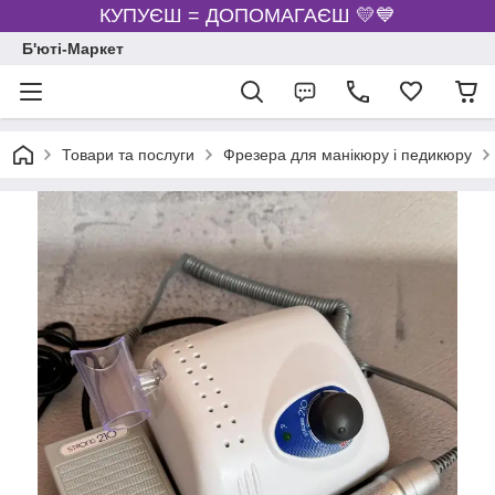
КУПУЄШ = ДОПОМАГАЄШ 💛💙
Б'юті-Маркет
Товари та послуги
Фрезера для манікюру і педикюру