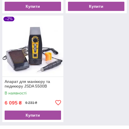
Купити
Купити
–2%
Апарат для манікюру та
педикюру JSDA 5500В
В наявності
6 095
₴
6 231 ₴
Купити