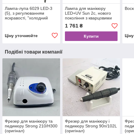
Лампа-лупа 6029 LED-3
Лампа для манікюру
Воск
(5), з регулюванням
LED+UV Sun 2с, нового
яскравості, "холодний
покоління з кварцовими
світ", 5/10W
діодами, 48 Вт
1 761
₴
Ціну уточнюйте
Цін
Купити
Подібні товари компанії
Фрезер для манікюру та
Фрезер для манікюру і
Фрез
педикюру Strong 210/H300
педикюру Strong 90n/102L
педи
(оригінал)
(оригінал)
(ори