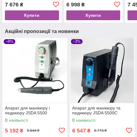
7 676
6 998
7 4
₴
₴
Купити
Купити
Акційні пропозиції та новинки
–8%
–3%
Апарат для манікюру і
Апарат для манікюру та
педикюру JSDA 5500
педикюру JSDA 5500C
В наявності
В наявності
5 192
6 547
₴
₴
5 644 ₴
6 773 ₴