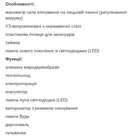
Особливості:
манометр сили втягування на лицьовій панелі (регулювання
вакууму)
УЗ-випромінювачі з нержавіючої сталі
пластикова полиця для аксесуарів
таймер
лампа нового покоління зі світлодіодами (LED)
Функції:
алмазна мікродермабразія
тепло/холод
електропорація
коагулятор
лампа-лупа світлодіодна (LED)
вапоризатор з режимом озонування
лампа Вуда
дарсонваль
гальваніка