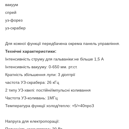
вакуум
спрей
уз-форез
уз-скрабер
Для кожної функції передбачена окрема панель управління.
Технічні характеристики:
Інтенсивність струму для гальваніки:не більше 1,5 А
Інтенсивність вакууму: 0-650 мм. рт.ст.
Кратність збільшення лупи: 3 діоптрії
частота УЗ-скрабера: 26 кГц
2 типу УЗ-хвилі: постійні/імпульсні коливання
Частота УЗ-коливань: 1МГц
Температура функції холод/тепло: +5/+40
про
З
Напруга для електропорації:
Потужність коагулятора: 20 Вт