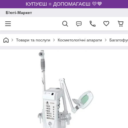
КУПУЄШ = ДОПОМАГАЄШ 💛💙
Б'юті-Маркет
Товари та послуги
Косметологічні апарати
Багатофу