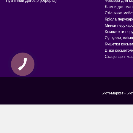
Публічний Договір (Оферта)
Фрезера для м
Лампи для ман
Стільчики майс
Крісла перукар
Мийки перукарс
Комплекти перу
Сушуари, кліма
Кушетки космет
Візки косметоло
Стаціонарні ма