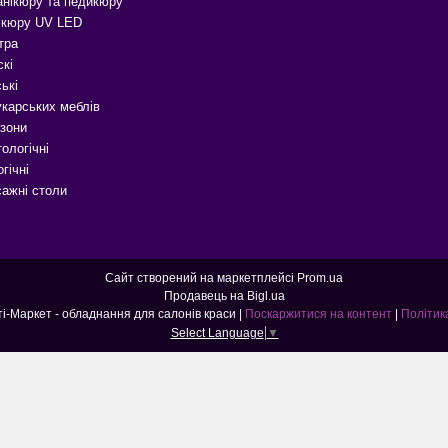
анікюру та педикюру
ікюру UV LED
тра
скі
ькі
карських меблів
зони
ологічні
гічні
сажні столи
Сайт створений на маркетплейсі
Prom.ua
Продавець на Bigl.ua
Б'юті-Маркет - Б'юті-Маркет - обладнання для салонів краси |
Поскаржитися на контент
|
Політик
Select Language
▼