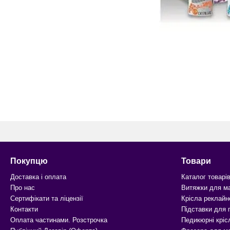
Покупцю
Товари
Доставка і оплата
Каталог товарі
Про нас
Витяжки для м
Сертифікати та ліцензії
Крісла реклайн
Контакти
Підставки для
Оплата частинами. Розстрочка
Педикюрні кріс