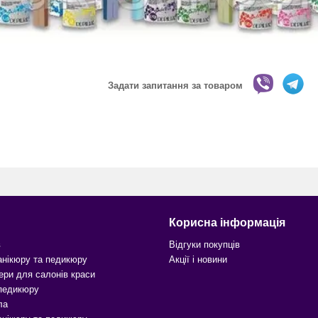
Задати запитання за товаром
Корисна інформація
в
Відгуки покупців
анікюру та педикюру
Акції і новини
ери для салонів краси
 педикюру
ла