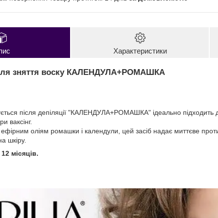
пис
Характеристики
 для зняття воску КАЛЕНДУЛА+РОМАШКА
ється після депіляції "КАЛЕНДУЛА+РОМАШКА" ідеально підходить для
и ваксінг.
и ефірним оліям ромашки і календули, цей засіб надає миттєве прот
а шкіру.
12 місяців.