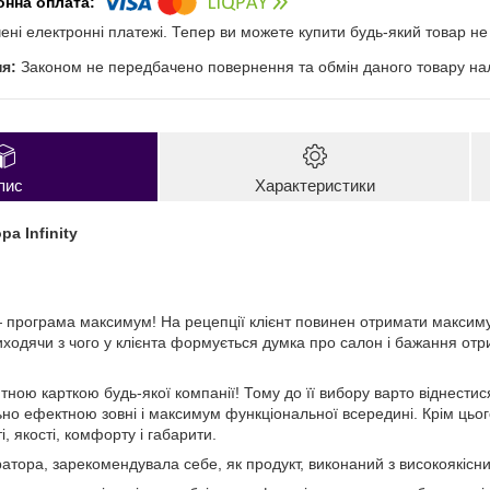
чені електронні платежі. Тепер ви можете купити будь-який товар н
Законом не передбачено повернення та обмін даного товару нал
пис
Характеристики
ра Infinity
 програма максимум! На рецепції клієнт повинен отримати максиму
виходячи з чого у клієнта формується думка про салон і бажання от
зитною карткою будь-якої компанії! Тому до її вибору варто віднест
но ефектною зовні і максимум функціональної всередині. Крім цього
, якості, комфорту і габарити.
ратора, зарекомендувала себе, як продукт, виконаний з високоякісни