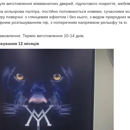
для виготовлення міжкімнатних дверей, підлогового покриття, меблі
кольорова палітра, постійно поповнюється новими, сучасними ко
уру поверхні: з глянцевим ефектом і без нього, з видом природних 
ірним розташуванням пір, з поперечним напрямком рельєфу та ін.
замовлення. Термін виготовлення 10-14 днів.
вування 12 місяців