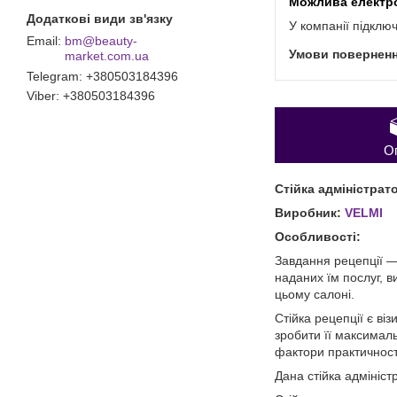
У компанії підклю
bm@beauty-
market.com.ua
Telegram
+380503184396
Viber
+380503184396
О
Стійка адміністрато
Виробник:
VELMI
Особливості:
Завдання рецепції ―
наданих їм послуг, 
цьому салоні.
Стійка рецепції є ві
зробити її максималь
фактори практичності
Дана стійка адмініст