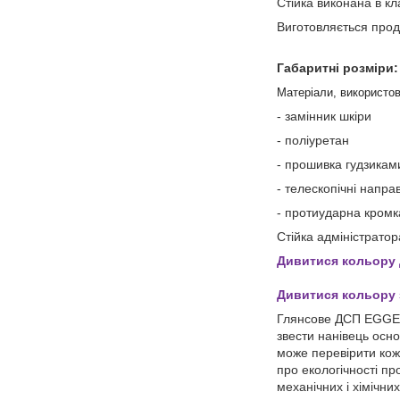
Стійка виконана в к
Виготовляється прод
Габаритні розміри
Матеріали, використов
- замінник шкіри
- поліуретан
- прошивка гудзикам
- телескопічні напра
- протиударна кром
Стійка адміністрато
Дивитися кольору
Дивитися кольору
Глянсове ДСП EGGER 
звести нанівець осно
може перевірити кож
про екологічності пр
механічних і хімічни