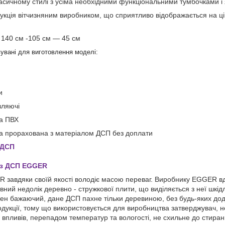
ласичному стилі з усіма необхідними функціональними тумбочками і
укція вітчизняним виробником, що сприятливо відображається на ці
:
140 см -105 см ― 45 см
увані для виготовлення моделі:
и
вляючі
ка ПВХ
ра прорахована з матеріалом ДСП без доплати
 ДСП
 з ДСП EGGER
завдяки своїй якості володіє масою переваг. Виробнику EGGER вд
вний недолік деревно - стружкової плити, що виділяється з неї шкі
ен бажаючий, дане ДСП пахне тільки деревиною, без будь-яких дода
одукції, тому що використовується для виробництва затверджувач, не
х впливів, перепадом температур та вологості, не схильне до стиран