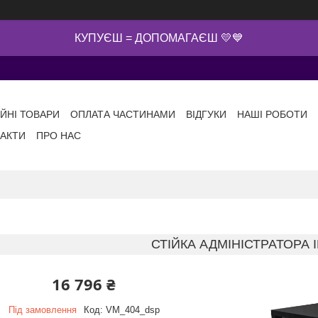
КУПУЄШ = ДОПОМАГАЄШ 💛💙
ІЙНІ ТОВАРИ
ОПЛАТА ЧАСТИНАМИ
ВІДГУКИ
НАШІ РОБОТИ
АКТИ
ПРО НАС
СТІЙКА АДМІНІСТРАТОРА I
16 796 ₴
Під замовлення
Код:
VM_404_dsp