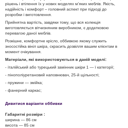
рішень і втілення їх у нових моделях м'яких меблів. Якість,
надійність і комфорт – головний аспект при підході до
розробки і виготовлення.
Прийнятна вартість, завдяки тому, що вся колекція
виготовляється вітчизняним виробником, є додатковою
перевагою даної меблів.
Розкішне, комфортне крісло, оббивкою якому служить
зносостійка вініл шкіра, скрасить дозвілля вашим клієнтам в
момент очікування.
Матеріали, які використовуються в даній моделі:
- італійський або турецький замінник шкіри 1 ― ї категорії;
- пінополіуретановий наповнювач, 25-й щільності;
- пружини ― змійка;
- фанерний каркас;
Дивитися варіанти оббивки
Габаритні розміри :
ширина ― 86 см
висота ― 85 см