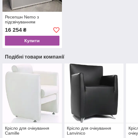
Ресепшн Nemo з
підсвічуванням
16 254
₴
Купити
Подібні товари компанії
Крісло для очікування
Крісло для очікування
Кріс
Camille
Lanvinico
очік