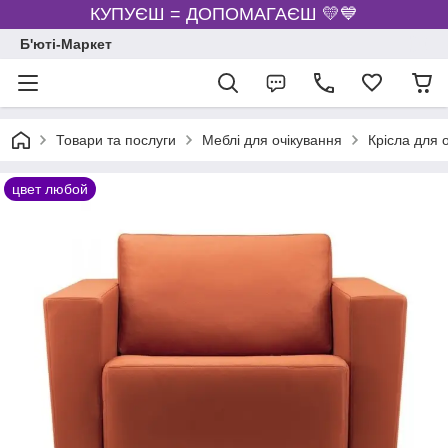
КУПУЄШ = ДОПОМАГАЄШ 💛💙
Б'юті-Маркет
Товари та послуги
Меблі для очікування
Крісла для 
цвет любой