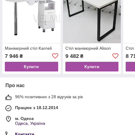
Манікюрний стіл Karneli
Стіл манікюрний Alison
Стіл
7 946
9 482
8 7
₴
₴
Купити
Купити
Про нас
96% позитивних з 28 відгуків за рік
Працює з 18.12.2014
м. Одеса
Одеса, Україна
Контакти