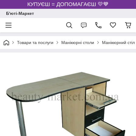
КУПУЄШ = ДОПОМАГАЄШ 💛💙
Б'юті-Маркет
Товари та послуги
Манікюрні столи
Манікюрний стіл 