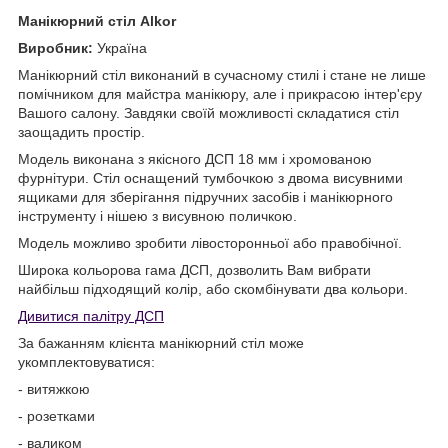
Манікюрний стіл Alkor
Виробник:
Україна
Манікюрний стіл виконаний в сучасному стилі і стане не лише
помічником для майстра манікюру, але і прикрасою інтер'єру
Вашого салону. Завдяки своїй можливості складатися стіл
заощадить простір.
Модель виконана з якісного ДСП 18 мм і хромованою
фурнітури. Стіл оснащений тумбочкою з двома висувними
ящиками для зберігання підручних засобів і манікюрного
інструменту і нішею з висувною поличкою.
Модель можливо зробити лівосторонньої або правобічної.
Широка кольорова гама ДСП, дозволить Вам вибрати
найбільш підходящий колір, або скомбінувати два кольори.
Дивитися палітру ДСП
За бажанням клієнта манікюрний стіл може
укомплектовуватися:
- витяжкою
- розетками
- валиком