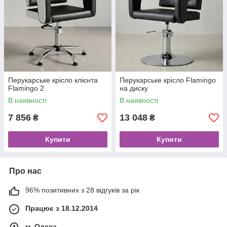
Перукарське крісло клієнта
Перукарське крісло Flamingo
Flamingo 2
на диску
В наявності
В наявності
7 856
13 048
₴
₴
Купити
Купити
Про нас
96% позитивних з 28 відгуків за рік
Працює з 18.12.2014
м. Одеса