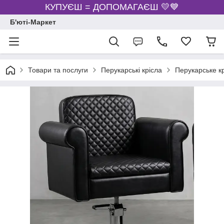
КУПУЄШ = ДОПОМАГАЄШ 💛💙
Б'юті-Маркет
Товари та послуги
Перукарські крісла
Перукарське к