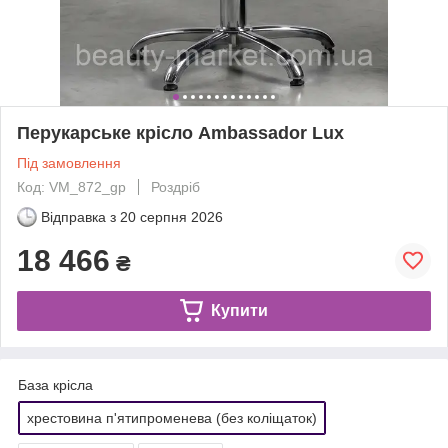
Перукарське крісло Ambassador Lux
Під замовлення
Код: VM_872_gp
Роздріб
Відправка з
20 серпня 2026
18 466
₴
Купити
База крісла
хрестовина п'ятипроменева (без коліщаток)