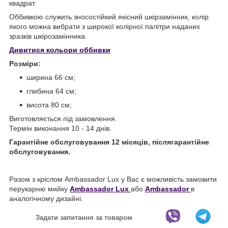
квадрат.
Оббивкою служить зносостійкий якісний шкірзамінник, колір
якого можна вибрати з широкої колірної палітри наданих
зразків шкірозамінника.
Дивитися кольори оббивки
Розміри:
ширина 66 см;
глибина 64 см;
висота 80 см;
Виготовляється під замовлення.
Термін виконання 10 - 14 днів.
Гарантійне обслуговування 12 місяців, післягарантійне
обслуговування.
Разом з кріслом Ambassador Lux у Вас є можливість замовити
перукарню мийку
Ambassador Lux
або
Ambassador
в
аналогічному дизайні.
Задати запитання за товаром