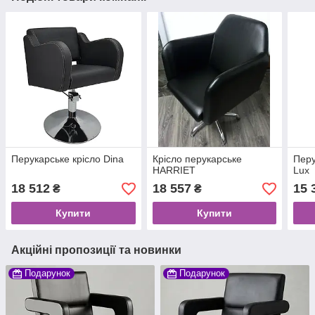
Перукарське крісло Dina
Крісло перукарське
Перу
HARRIET
Lux
18 512
18 557
15 
₴
₴
Купити
Купити
Акційні пропозиції та новинки
Подарунок
Подарунок