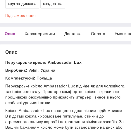
кругла дискова
квадратна
Під замовлення
Опис
Характеристики
Доставка
Оплата
Умови п
Опис
Перукарське крісло Ambassador Lux
Виробник:
Velmi, Україна
Комплектуючі:
Польща
Перукарське крісло Ambassador Lux підійде як для чоловічого,
так і жіночого залу. Просторе комфортне крісло з красивою
прошивкою безсумнівно прикрасить итерьер і внесе в нього
особливі урочисті нотки.
Крісло Ambassador Lux оснащено гідравлічним підйомником.
В підставі крісла - хромоване пятилучье, стійкий до
агресивного впливу корозії і потрапляння хімічних засобів. За
Вашим бажанням крісло може бути встановлено на диск або