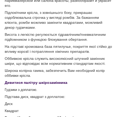
парикмахерской или салона красоты, разнообразит и украсит
его.
Підлокітники крісла, з зовнішнього боку, прикрашає
оздоблювальна строчка у вигляді ромбів. За бажанням
клієнта, ромби можливо замінити квадратами, можливий
декор гудзичками.
Висота з легкістю регулюється гідравлічним/пневматичним
підйомником з функцією блокування обертання.
На підставі хромована база пятилучье, покриття якої стійко до
впливу корозії і потрапляння хімічних препаратів.
Оббивкою крісла служить високоякісний штучний замінник
шкіри, що відповідає всім нормативним стандартам якості.
Широка колірна гамма, забезпечить Вам необхідний колір
оббивки крісла.
Дивитися палітру шкірозамінника
Гудзики з доплатою.
Підстава диск, квадрат з доплатою:
Диск
Квадрат