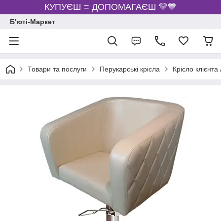
КУПУЄШ = ДОПОМАГАЄШ 💛💙
Б'юті-Маркет
Товари та послуги
Перукарські крісла
Крісло клієнта 