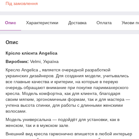
Під замовлення
Опис
Характеристики
Доставка
Оплата
Умови п
Опис
Крісло клієнта Angelica
Виробник:
Velmi, Україна
Кресло Angelica
,
является очередной разработкой
украинских дизайнеров. Для создания модели, учитывались
все главные качества и критерии, на которые в первую
очередь обращают внимание при покупке парикмахерского
кресла. Модель комфортна, как для клиента, благодаря
своим мягким, эргономичным формам, так и для мастера ―
учтена высота спинки, для работы с длинными женскими
волосами.
Модель универсальна ― подойдёт для установки, как в
женском, так и в мужском зале.
Внешний вид кресла гармонично впишется в любой интерьер