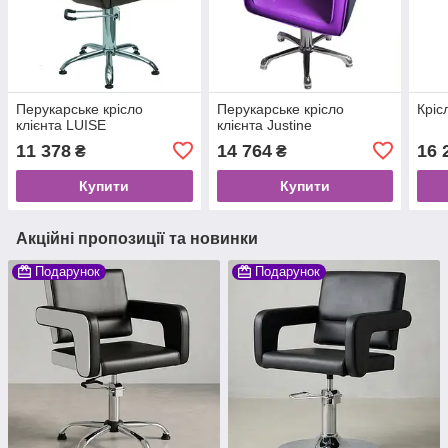
Перукарське крісло
Перукарське крісло
Кріс
клієнта LUISE
клієнта Justine
11 378
14 764
16 
₴
₴
Купити
Купити
Акційні пропозиції та новинки
Подарунок
Подарунок